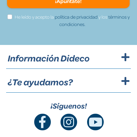
¡Apúntate!
He leído y acepto la
política de privacidad
y los
términos y
condiciones.
Información Dideco
¿Te ayudamos?
¡Síguenos!