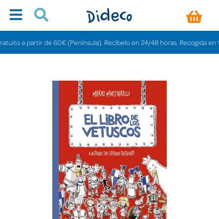
ito a partir de 60€ (Península). Recíbelo en 24/48 horas. Recogida en tienda