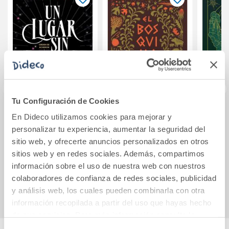
Tu Configuración de Cookies
Un lugar sin dioses
El bosquimano
El ejé
En Dideco utilizamos cookies para mejorar y
(Orden de Acheron
A
personalizar tu experiencia, aumentar la seguridad del
1)
sitio web, y ofrecerte anuncios personalizados en otros
sitios web y en redes sociales. Además, compartimos
19,95€
14,20€
información sobre el uso de nuestra web con nuestros
Comprar
Comprar
colaboradores de confianza de redes sociales, publicidad
y análisis web, los cuales pueden combinarla con otra
información recopilada a partir del uso que hayas hecho
de sus servicios. Para más información consulta la
Política de Cookies
y la
Política de Privacidad
.