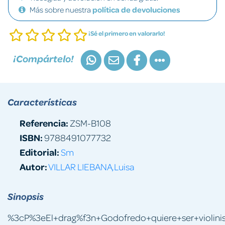
Más sobre nuestra
política de devoluciones
¡Sé el primero en valorarlo!
¡Compártelo!
Características
Referencia:
ZSM-B108
ISBN:
9788491077732
Editorial:
Sm
Autor:
VILLAR LIEBANA,Luisa
Sinopsis
%3cP%3eEl+drag%f3n+Godofredo+quiere+ser+violin