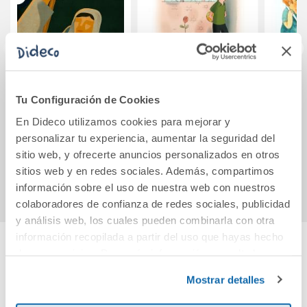
El herrero de la
Pepe piensa: ¡Yo
El niñ
Tu Configuración de Cookies
luna llena
no he sido!
En Dideco utilizamos cookies para mejorar y
personalizar tu experiencia, aumentar la seguridad del
12,85€
9,50€
sitio web, y ofrecerte anuncios personalizados en otros
Comprar
Comprar
sitios web y en redes sociales. Además, compartimos
información sobre el uso de nuestra web con nuestros
colaboradores de confianza de redes sociales, publicidad
y análisis web, los cuales pueden combinarla con otra
información recopilada a partir del uso que hayas hecho
de sus servicios. Para más información consulta la
Cuéntanos tu opinión
Política de Cookies
y la
Política de Privacidad
.
Mostrar detalles
¡Sé el primero en valorar este producto!