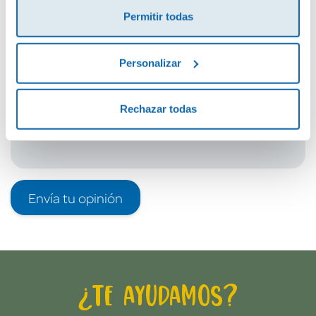
Permitir todas
Debes iniciar sesión para poder valorarlo
Personalizar
Rechazar todas
Envía tu opinión
¿Te ayudamos?