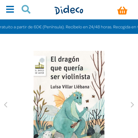
uito a partir de 60€ (Península). Recíbelo en 24/48 horas. Recogida en tiend