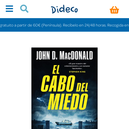
ito a partir de 60€ (Península). Recíbelo en 24/48 horas. Recogida en tiend