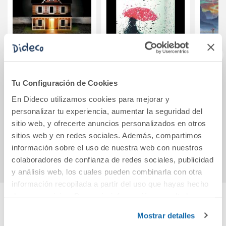
Cómo vender una
Patria. Edición
Viento
Tu Configuración de Cookies
casa encantada
especial con
Arc
En Dideco utilizamos cookies para mejorar y
cantos tintados
Tor
personalizar tu experiencia, aumentar la seguridad del
11,95€
16,95€
sitio web, y ofrecerte anuncios personalizados en otros
sitios web y en redes sociales. Además, compartimos
Comprar
Comprar
información sobre el uso de nuestra web con nuestros
colaboradores de confianza de redes sociales, publicidad
y análisis web, los cuales pueden combinarla con otra
información recopilada a partir del uso que hayas hecho
de sus servicios. Para más información consulta la
Política de Cookies
y la
Política de Privacidad
.
Cuéntanos tu opinión
Mostrar detalles