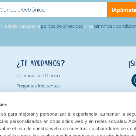
¡Apúntate
He leído y acepto la
política de privacidad
y los
términos y condicion
¿Te ayudamos?
¡S
Contacta con Dideco
Preguntas frecuentes
Formas de pago
kies
Gastos y condiciones de envío
es para mejorar y personalizar tu experiencia, aumentar la segu
Devoluciones
ncios personalizados en otros sitios web y en redes sociales. A
obre el uso de nuestra web con nuestros colaboradores de con
 y análisis web, los cuales pueden combinarla con otra informac