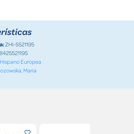
rísticas
a:
ZHI-5521195
8425521195
Hispano Europea
zozowska, Maria