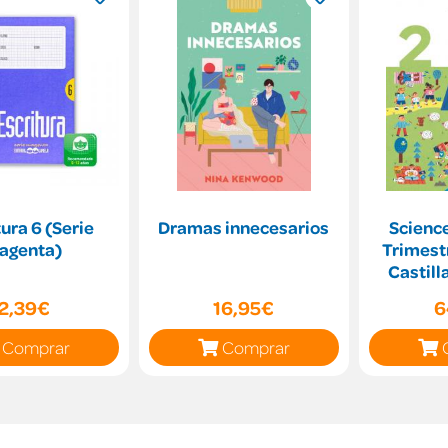
tura 6 (Serie
Dramas innecesarios
Science
agenta)
Trimestr
Castill
2,39€
16,95€
6
Comprar
Comprar