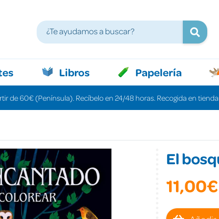
tes
Libros
Papelería
rtir de 60€ (Península). Recíbelo en 24/48 horas. Recogida en tiendas
El bos
11,00€
Añadir 