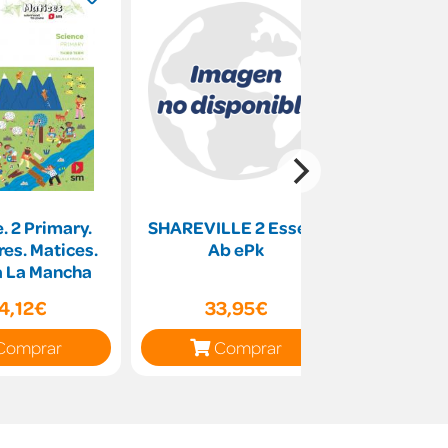
. 2 Primary.
SHAREVILLE 2 Essent
Me faltan
es. Matices.
Ab ePk
sobran gi
a La Mancha
ideas pa
más y
4,12€
33,95€
19
Comprar
Comprar
C