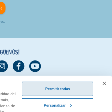
!
es.
íguenos!
Permitir todas
ridad del
demás,
Personalizar
fianza de
ión