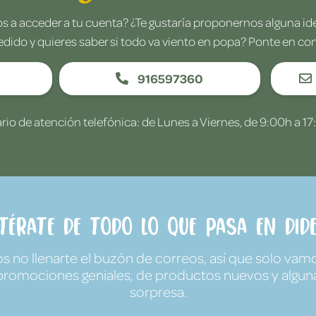
 a acceder a tu cuenta? ¿Te gustaría proponernos alguna i
edido y quieres saber si todo va viento en popa? Ponte en co
916597360
rio de atención telefónica: de Lunes a Viernes, de 9:00h a 17
ntérate de todo lo que pasa en Dide
no llenarte el buzón de correos, así que solo vamo
promociones geniales, de productos nuevos y algun
sorpresa.