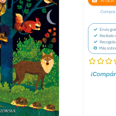
Compra a
Envío grat
Recíbelo 
Recogida 
Más sobr
¡Compár