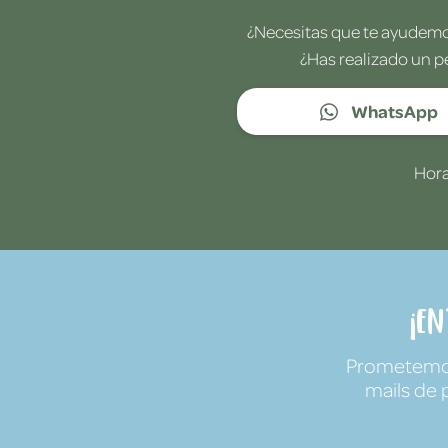
¿Necesitas que te ayudemos
¿Has realizado un p
WhatsApp
Hora
¡E
Prometemos 
mails de 