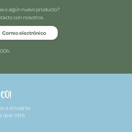
dea o algún nuevo producto?
ntacto con nosotros.
Correo electrónico
:00h.
co!
s a enviarte
a que otra