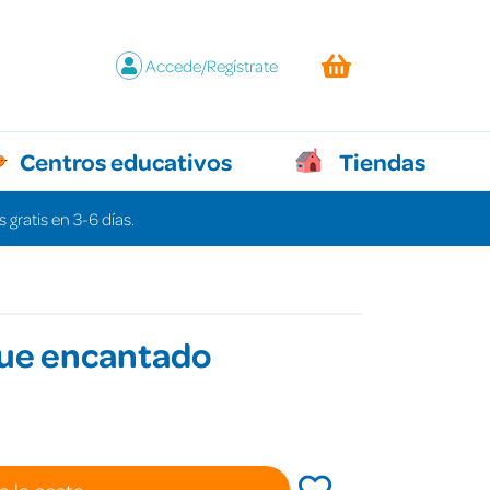
Accede/Regístrate
Centros educativos
Tiendas
 gratis en 3-6 días.
que encantado
a la cesta