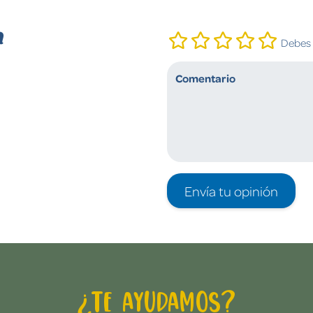
n
Debes i
Envía tu opinión
¿Te ayudamos?