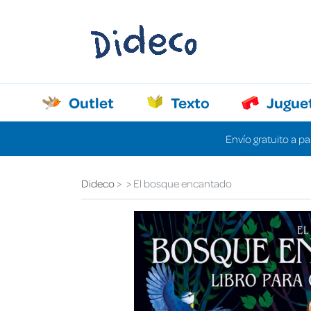
Outlet
Texto
Jugue
Envío gratuito a pa
Dideco
El bosque encantado