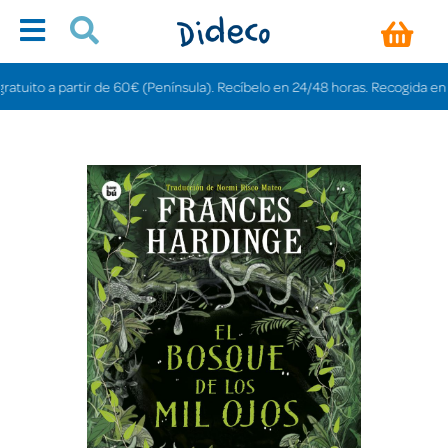
ito a partir de 60€ (Península). Recíbelo en 24/48 horas. Recogida en tiend