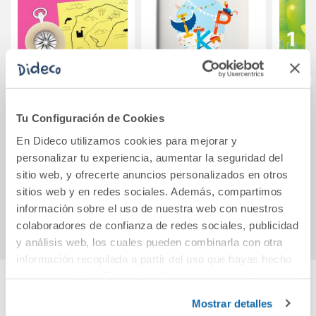
Tu Configuración de Cookies
CUANTO SABEMOS
Mayúsculas RUBIO
Conoc
NIVEL 2 LOS
2A
Med
En Dideco utilizamos cookies para mejorar y
PIRATAS 3.0
Social
personalizar tu experiencia, aumentar la seguridad del
Prima
31,86€
3,50€
sitio web, y ofrecerte anuncios personalizados en otros
sitios web y en redes sociales. Además, compartimos
Comprar
Comprar
información sobre el uso de nuestra web con nuestros
colaboradores de confianza de redes sociales, publicidad
y análisis web, los cuales pueden combinarla con otra
información recopilada a partir del uso que hayas hecho
de sus servicios. Para más información consulta la
Política de Cookies
y la
Política de Privacidad
.
Cuéntanos tu opinión
Mostrar detalles