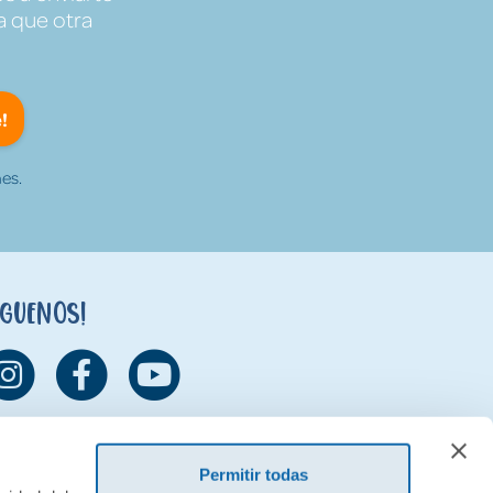
a que otra
!
es.
íguenos!
Permitir todas