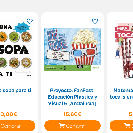
 sopa para ti
Proyecto: FanFest.
Matemática
Educación Plástica y
toca, sien
Visual 6 [Andalucía]
20,00€
15,60€
5
Comprar
Comprar