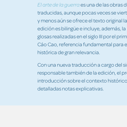
es una de las obras 
El arte de la guerra
traducidas, aunque pocas veces se vier
y menos aún se ofrece el texto original l
edición es bilingüe e incluye, además, l
glosas realizadas en el siglo III por el p
Cáo Cao, referencia fundamental para el
histórica de gran relevancia.
Con una nueva traducción a cargo del s
responsable también de la edición, el p
introducción sobre el contexto histórico 
detalladas notas explicativas.