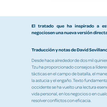
El tratado que ha inspirado a est
negocios
en una nueva versión directa
Traducción y notas de David Sevillan
Desde hace alrededor de dos mil quinie
Tzu ha proporcionado consejos a líderes
tácticas en el campo de batalla, el man
la astucia y el engaño. Texto fundamenta
occidente se ha vuelto una lectura esenci
vida personal, en los negocios o en cua
resolver conflictos con eficacia.