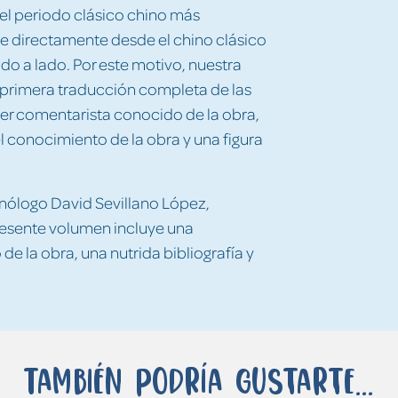
del periodo clásico chino más
te directamente desde el chino clásico
ado a lado. Por este motivo, nuestra
a primera traducción completa de las
rimer comentarista conocido de la obra,
 conocimiento de la obra y una figura
inólogo David Sevillano López,
resente volumen incluye una
de la obra, una nutrida bibliografía y
También podría gustarte...