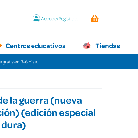
Accede/Regístrate
Centros educativos
Tiendas
 gratis en 3-6 días.
 de la guerra (nueva
ión) (edición especial
 dura)