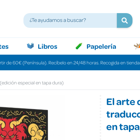
tes
Libros
Papelería
rtir de 60€ (Península). Recíbelo en 24/48 horas. Recogida en tiendas
 (edición especial en tapa dura)
El arte
traducc
en tapa