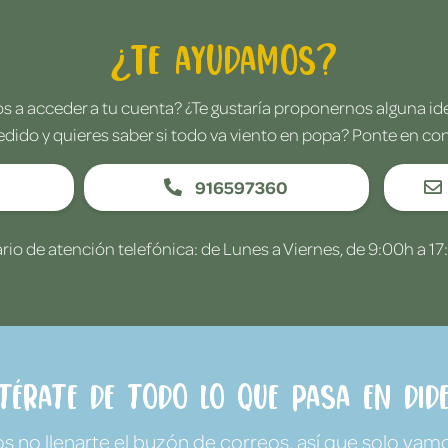
¿Te ayudamos?
 a acceder a tu cuenta? ¿Te gustaría proponernos alguna i
edido y quieres saber si todo va viento en popa? Ponte en co
916597360
rio de atención telefónica: de Lunes a Viernes, de 9:00h a 17
ntérate de todo lo que pasa en Dide
no llenarte el buzón de correos, así que solo vamo