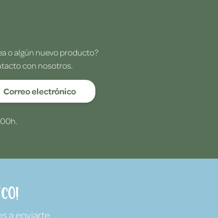
dea o algún nuevo producto?
ntacto con nosotros.
Correo electrónico
:00h.
co!
s a enviarte