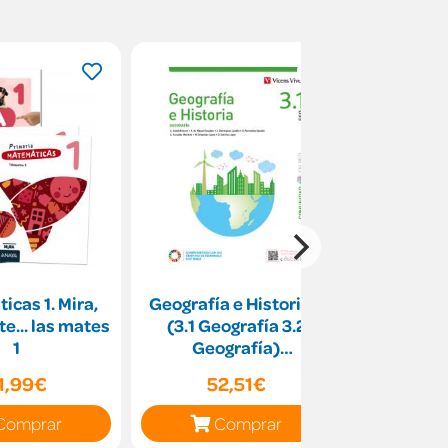
s 1. Mira,
Geografía e Historia 3
ORTOGRAF
te... las mates
(3.1 Geografía 3.2
APART
1
Geografía)
(Comunidad en Red)
1,99€
52,51€
2
Comprar
Comprar
C