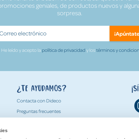
promociones geniales, de productos nuevos y algun
sorpresa.
¡Apúntate
He leído y acepto la
política de privacidad
y los
términos y condicion
¿Te ayudamos?
¡S
Contacta con Dideco
Preguntas frecuentes
Formas de pago
kies
Gastos y condiciones de envío