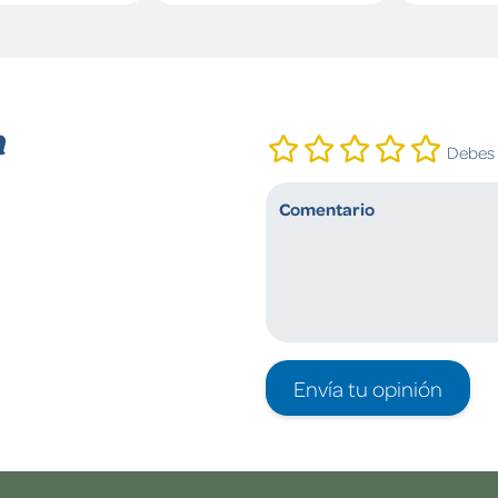
n
Debes i
Envía tu opinión