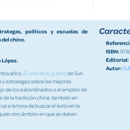
Caracte
rategas, políticos y escuelas de
 del chino.
Referenci
ISBN:
978
Editorial:
o López.
Autor:
SU
ntos años,
de Sun
El arte de la guerra
 y estrategas sobre las mejores
ejo de los subordinados o el empleo de
l de la tradición china, también en
al a la hora de buscar el éxito en la
lquier otro ámbito en que se deban