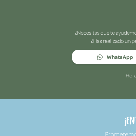
¿Necesitas que te ayudemos
¿Has realizado un p
WhatsApp
Hora
¡E
Prometemos 