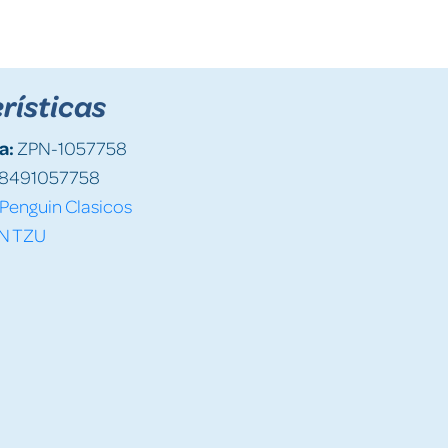
rísticas
a:
ZPN-1057758
8491057758
Penguin Clasicos
N TZU