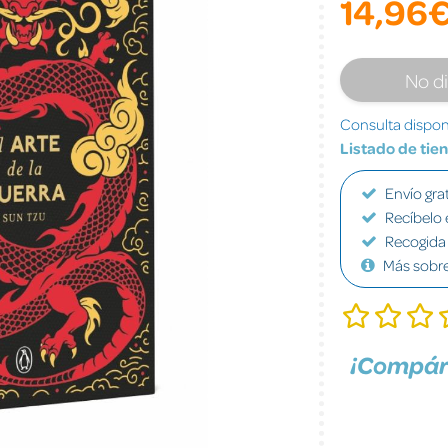
14,96
No d
Consulta disponi
Listado de tie
Envío grat
Recíbelo 
Recogida 
Más sobr
¡Compár