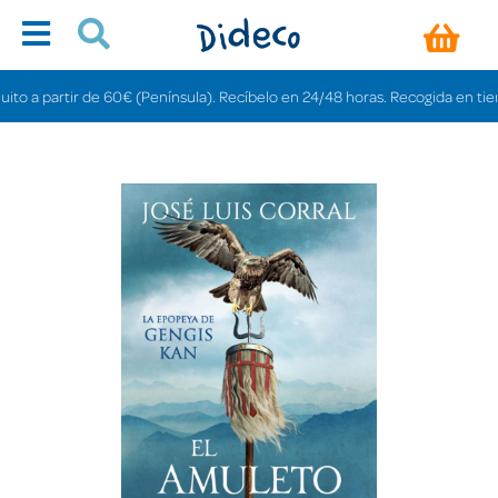
a partir de 60€ (Península). Recíbelo en 24/48 horas. Recogida en tiendas gr