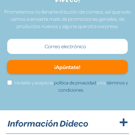
Prometemos no llenarte el buzón de correos, así que solo
vamos a enviarte mails de promociones geniales, de
productos nuevos y alguna que otra sorpresa.
¡Apúntate!
He leído y acepto la
política de privacidad
y los
términos y
condiciones.
Información Dideco