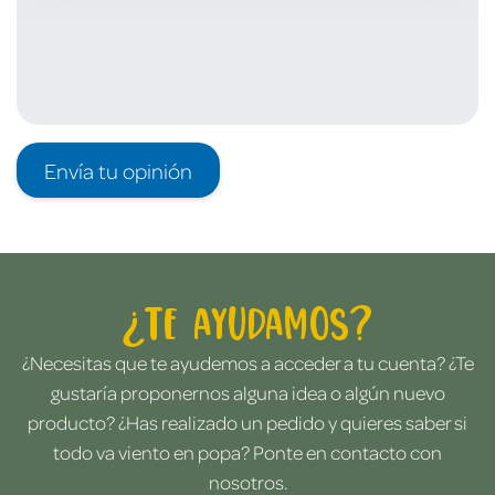
Envía tu opinión
¿Te ayudamos?
¿Necesitas que te ayudemos a acceder a tu cuenta? ¿Te
gustaría proponernos alguna idea o algún nuevo
producto? ¿Has realizado un pedido y quieres saber si
todo va viento en popa? Ponte en contacto con
nosotros.