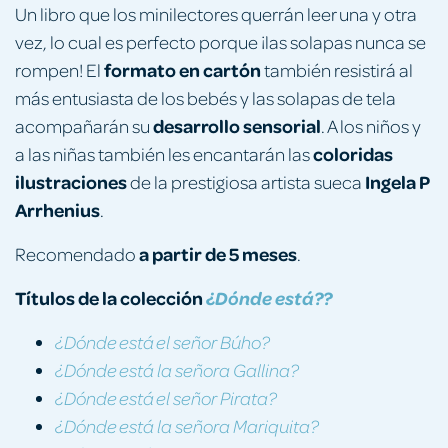
Un libro que los minilectores querrán leer una y otra
vez, lo cual es perfecto porque ¡las solapas nunca se
formato en cartón
rompen! El
también resistirá al
más entusiasta de los bebés y las solapas de tela
desarrollo sensorial
acompañarán su
. A los niños y
coloridas
a las niñas también les encantarán las
ilustraciones
Ingela P
de la prestigiosa artista sueca
Arrhenius
.
a partir de 5 meses
Recomendado
.
Títulos de la colección
¿Dónde está??
¿Dónde está el señor Búho?
¿Dónde está la señora Gallina?
¿Dónde está el señor Pirata?
¿Dónde está la señora Mariquita?