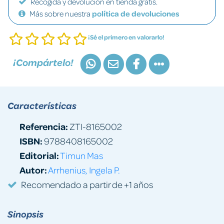
Recogida y devolución en tienda gratis.
Más sobre nuestra
política de devoluciones
¡Sé el primero en valorarlo!
¡Compártelo!
Características
Referencia:
ZTI-8165002
ISBN:
9788408165002
Editorial:
Timun Mas
Autor:
Arrhenius, Ingela P.
Recomendado a partir de +1 años
Sinopsis