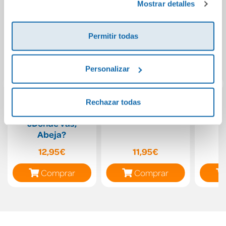
Mostrar detalles
Permitir todas
Personalizar
Rechazar todas
Sigue con el dedo:
La fiesta de Pepa
¡Y
¿Dónde vas,
N
Abeja?
12,95€
11,95€
Comprar
Comprar