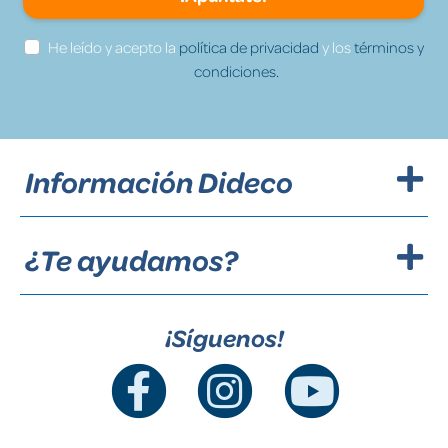
He leído y acepto la
política de privacidad
y los
términos y
condiciones.
Información Dideco
¿Te ayudamos?
¡Síguenos!