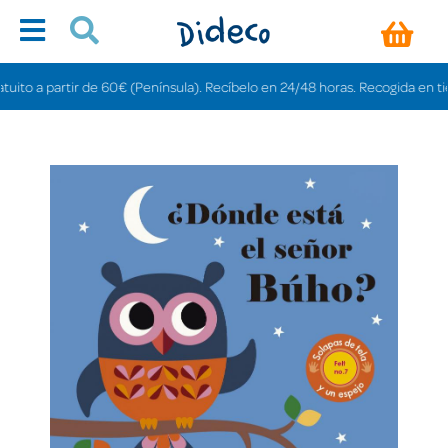
 a partir de 60€ (Península). Recíbelo en 24/48 horas. Recogida en tiendas 