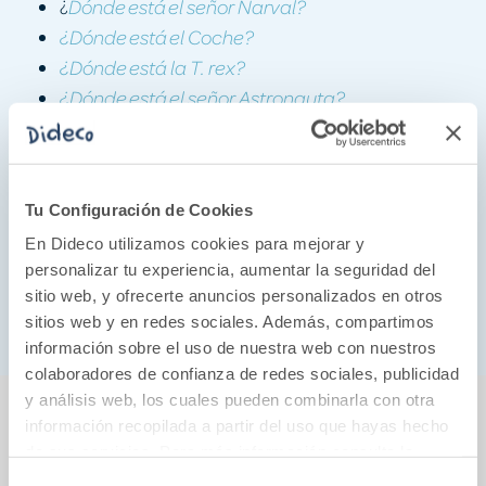
¿
Dónde está el señor Narval?
¿Dónde está el Coche?
¿Dónde está la T. rex?
¿Dónde está el señor Astronauta?
¿Dónde está el señor Pingüino?
¿Dónde está el señor Unicornio?
¿Dónde está el señor Pollito?
Tu Configuración de Cookies
¿Dónde está el señor León?
En Dideco utilizamos cookies para mejorar y
¿Dónde está la señora Bruja?
personalizar tu experiencia, aumentar la seguridad del
¿Dónde está Frida Kahlo?
sitio web, y ofrecerte anuncios personalizados en otros
¿Dónde está Papá Noel?
sitios web y en redes sociales. Además, compartimos
información sobre el uso de nuestra web con nuestros
colaboradores de confianza de redes sociales, publicidad
También podría gustarte...
y análisis web, los cuales pueden combinarla con otra
información recopilada a partir del uso que hayas hecho
de sus servicios. Para más información consulta la
Política de Cookies
y la
Política de Privacidad
.