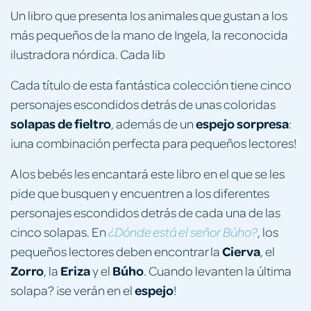
Un libro que presenta los animales que gustan a los
más pequeños de la mano de Ingela, la reconocida
ilustradora nórdica. Cada lib
Cada título de esta fantástica colección tiene cinco
personajes escondidos detrás de unas coloridas
solapas de fieltro
espejo sorpresa
, además de un
:
¡una combinación perfecta para pequeños lectores!
A los bebés les encantará este libro en el que se les
pide que busquen y encuentren a los diferentes
personajes escondidos detrás de cada una de las
cinco solapas. En
, los
¿Dónde está el señor Búho?
Cierva
pequeños lectores deben encontrar la
, el
Zorro
Eriza
Búho
, la
y el
. Cuando levanten la última
espejo
solapa? ¡se verán en el
!