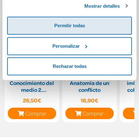
Política de Cookies
y la
Política de Privacidad
.
Mostrar detalles
Permitir todas
Personalizar
Rechazar todas
Proyecto: FanFest.
Israel y Palestina.
Las
Conocimiento del
Anatomía de un
imbo
medio 2.
conflicto
colo
Trimestres
26,50€
16,90€
[Andalucía]
Comprar
Comprar