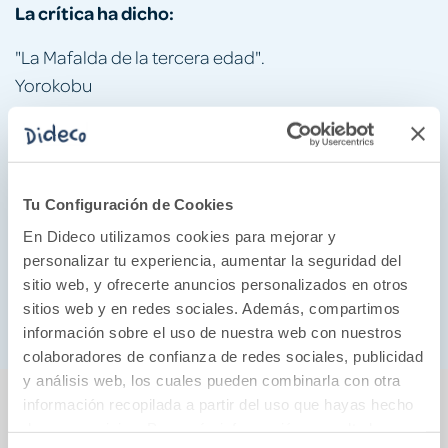
La crítica ha dicho:
"La Mafalda de la tercera edad".
Yorokobu
La abuela de historieta que habla sin pelos en la
lengua .
Infobae
Tu Configuración de Cookies
En Dideco utilizamos cookies para mejorar y
Reflexiona y pone sobre la mesa debates
personalizar tu experiencia, aumentar la seguridad del
importantes con un tono de humor y mucha ternura .
sitio web, y ofrecerte anuncios personalizados en otros
Cadena SER
sitios web y en redes sociales. Además, compartimos
información sobre el uso de nuestra web con nuestros
colaboradores de confianza de redes sociales, publicidad
y análisis web, los cuales pueden combinarla con otra
También podría gustarte...
información recopilada a partir del uso que hayas hecho
de sus servicios. Para más información consulta la