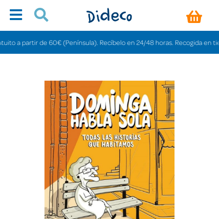
 a partir de 60€ (Península). Recíbelo en 24/48 horas. Recogida en tiendas 