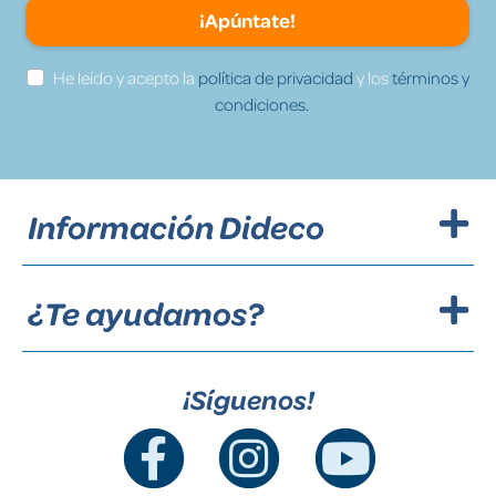
¡Apúntate!
He leído y acepto la
política de privacidad
y los
términos y
condiciones.
Información Dideco
¿Te ayudamos?
¡Síguenos!