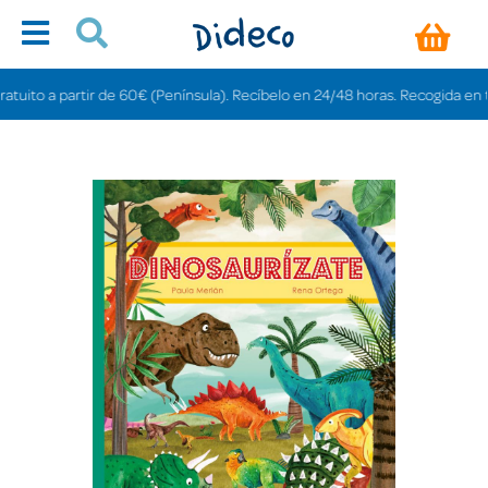
to a partir de 60€ (Península). Recíbelo en 24/48 horas. Recogida en tienda