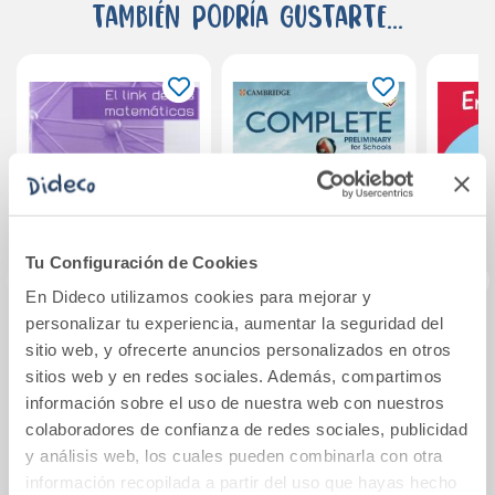
También podría gustarte...
Tu Configuración de Cookies
En Dideco utilizamos cookies para mejorar y
personalizar tu experiencia, aumentar la seguridad del
El link de las
Complete
En
sitio web, y ofrecerte anuncios personalizados en otros
matemáticas
Preliminary for
sitios web y en redes sociales. Además, compartimos
AVES-13
Schools English for
información sobre el uso de nuestra web con nuestros
Spanish Speakers
4,77€
45,20€
colaboradores de confianza de redes sociales, publicidad
Student s Book wit
y análisis web, los cuales pueden combinarla con otra
Comprar
Comprar
información recopilada a partir del uso que hayas hecho