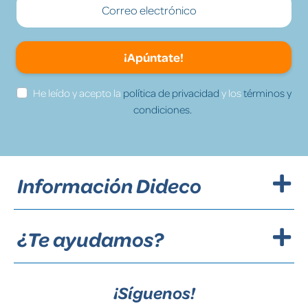
¡Apúntate!
He leído y acepto la
política de privacidad
y los
términos y
condiciones.
Información Dideco
¿Te ayudamos?
¡Síguenos!