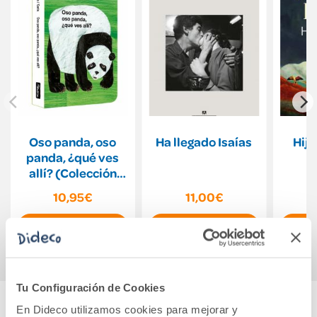
Oso panda, oso
Ha llegado Isaías
Hija
panda, ¿qué ves
allí? (Colección
Eric Carle)
10,95€
11,00€
Comprar
Comprar
Tu Configuración de Cookies
En Dideco utilizamos cookies para mejorar y