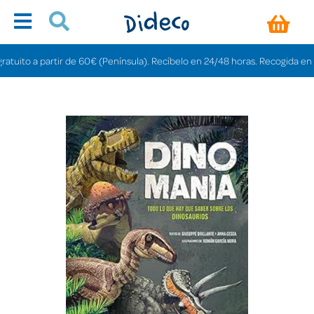
ito a partir de 60€ (Península). Recíbelo en 24/48 horas. Recogida en tiend