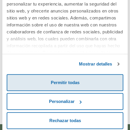
Cuéntanos tu opinión
personalizar tu experiencia, aumentar la seguridad del
sitio web, y ofrecerte anuncios personalizados en otros
sitios web y en redes sociales. Además, compartimos
¡Sé el primero en valorar este producto!
información sobre el uso de nuestra web con nuestros
colaboradores de confianza de redes sociales, publicidad
y análisis web, los cuales pueden combinarla con otra
Debes iniciar sesión para poder valorarlo
información recopilada a partir del uso que hayas hecho
de sus servicios. Para más información consulta la
Política de Cookies
y la
Política de Privacidad
.
Mostrar detalles
Permitir todas
Envía tu opinión
Personalizar
Rechazar todas