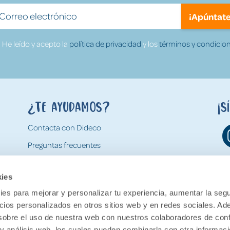
¡Apúntate
He leído y acepto la
política de privacidad
y los
términos y condicion
¿Te ayudamos?
¡S
Contacta con Dideco
Preguntas frecuentes
Formas de pago
kies
Gastos y condiciones de envío
es para mejorar y personalizar tu experiencia, aumentar la segu
Devoluciones
ncios personalizados en otros sitios web y en redes sociales. A
obre el uso de nuestra web con nuestros colaboradores de con
 y análisis web, los cuales pueden combinarla con otra informac