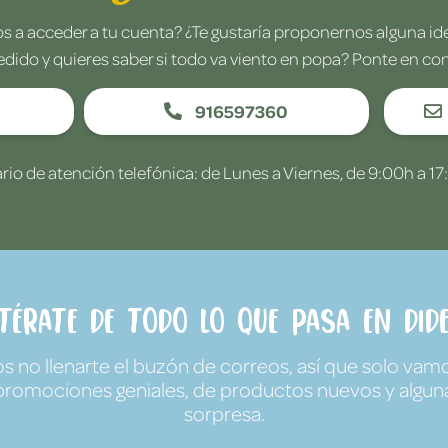
 a acceder a tu cuenta? ¿Te gustaría proponernos alguna i
edido y quieres saber si todo va viento en popa? Ponte en co
916597360
rio de atención telefónica: de Lunes a Viernes, de 9:00h a 17
ntérate de todo lo que pasa en Dide
no llenarte el buzón de correos, así que solo vamo
promociones geniales, de productos nuevos y algun
sorpresa.