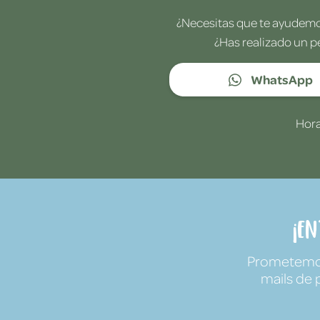
¿Necesitas que te ayudemos
¿Has realizado un p
WhatsApp
Hora
¡E
Prometemos 
mails de 