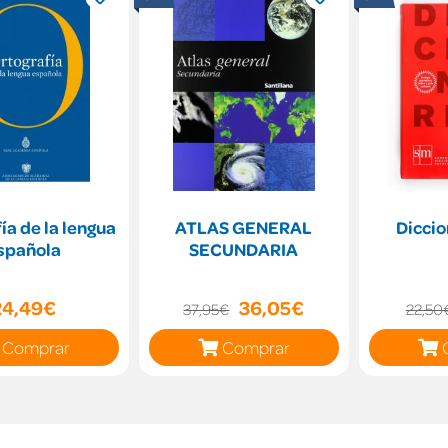
ía de la lengua
ATLAS GENERAL
Diccio
spañola
SECUNDARIA
24,49€
36,05€
37,95€
22,50
Comprar
Comprar