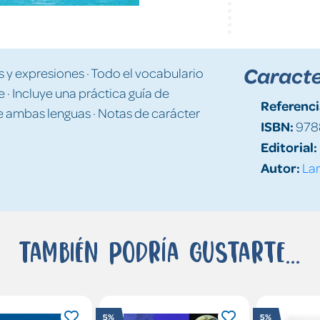
Caracte
 y expresiones · Todo el vocabulario
 · Incluye una práctica guía de
Referenci
e ambas lenguas · Notas de carácter
ISBN:
978
Editorial:
Autor:
Lar
También podría gustarte...
5%
5%