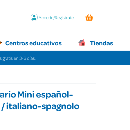
Accede/Regístrate
Centros educativos
Tiendas
 gratis en 3-6 días.
ario Mini español-
o / italiano-spagnolo