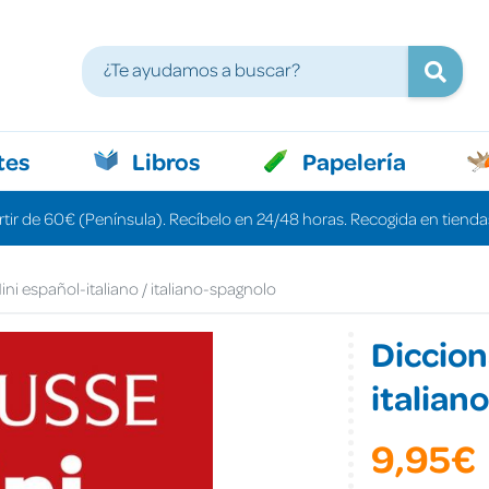
tes
Libros
Papelería
rtir de 60€ (Península). Recíbelo en 24/48 horas. Recogida en tiendas
ini español-italiano / italiano-spagnolo
Diccion
italian
9,95€