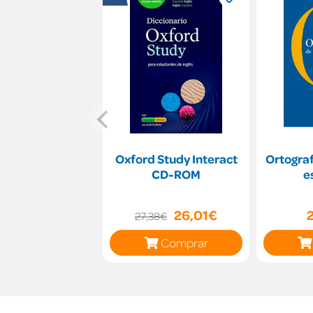
Oxford Study Interact
Ortograf
CD-ROM
e
26,01€
27,38€
Comprar