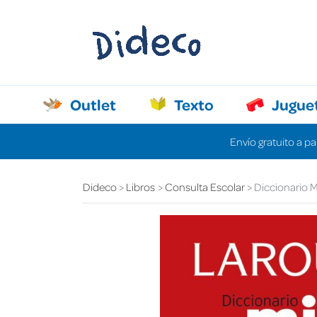
Outlet
Texto
Jugue
Envío gratuito a pa
Dideco
Libros
Consulta Escolar
Diccionario M