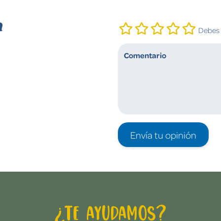
n
Debes i
Envía tu opinión
¿Te ayudamos?