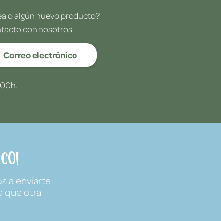
dea o algún nuevo producto?
ntacto con nosotros.
Correo electrónico
:00h.
co!
s a enviarte
a que otra