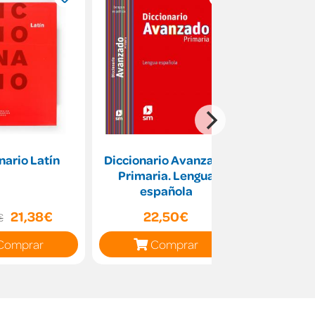
nario Latín
Diccionario Avanzado
Dicionari
Primaria. Lengua
Pri
española
21,38€
22,50€
22
€
Comprar
Comprar
C