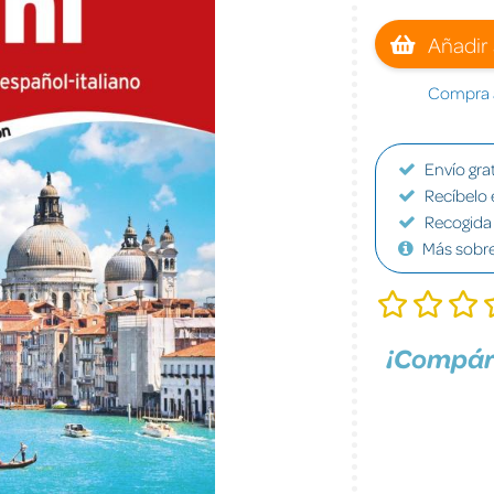
Añadir 
Compra a
Envío grat
Recíbelo 
Recogida 
Más sobr
¡Compár