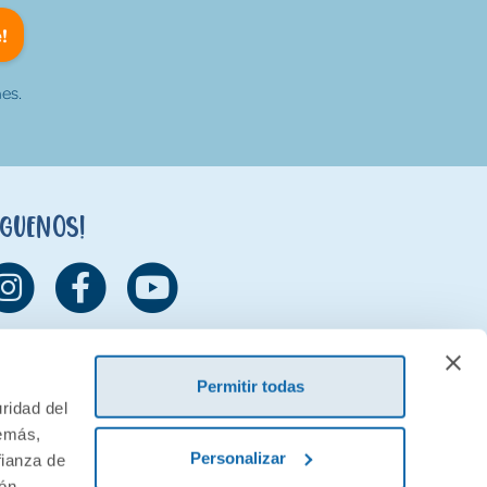
!
es.
íguenos!
Permitir todas
ridad del
demás,
Personalizar
fianza de
ión