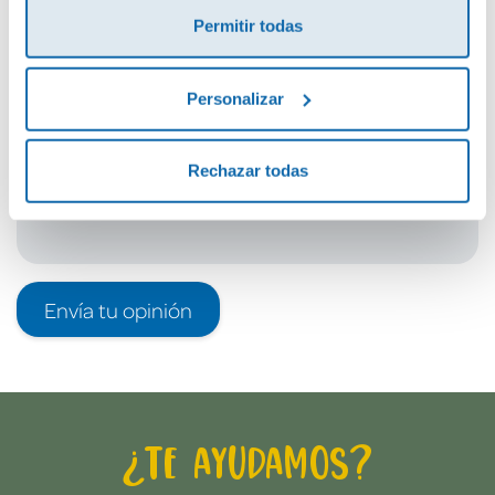
Permitir todas
Debes iniciar sesión para poder valorarlo
Personalizar
Rechazar todas
Envía tu opinión
¿Te ayudamos?