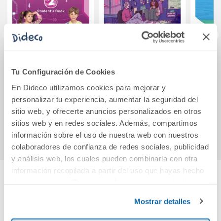
AMAZING
Radio Silencio
MATE
Tu Configuración de Cookies
JOURNEY 2
(edición especial)
L
STUDENT S PACK
P
En Dideco utilizamos cookies para mejorar y
MADRID
CONS
personalizar tu experiencia, aumentar la seguridad del
34,23€
16,95€
sitio web, y ofrecerte anuncios personalizados en otros
Comprar
Comprar
sitios web y en redes sociales. Además, compartimos
información sobre el uso de nuestra web con nuestros
colaboradores de confianza de redes sociales, publicidad
y análisis web, los cuales pueden combinarla con otra
información recopilada a partir del uso que hayas hecho
de sus servicios. Para más información consulta la
Cuéntanos tu opinión
Política de Cookies
y la
Política de Privacidad
.
Mostrar detalles
¡Sé el primero en valorar este producto!