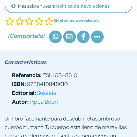
Más sobre nuestra
política de devoluciones
¡Sé el primero en valorarlo!
¡Compártelo!
Características
Referencia:
ZSU-0848610
ISBN:
9788410848610
Editorial:
Susaeta
Autor:
Pippa Boom
Un libro fascinante para descubrir el asombroso
cuerpo humano.Tu cuerpo está lleno de maravillas:
huesos poderosos, músculos superactivos, un