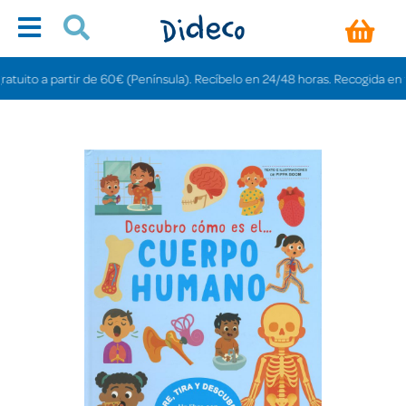
to a partir de 60€ (Península). Recíbelo en 24/48 horas. Recogida en tienda