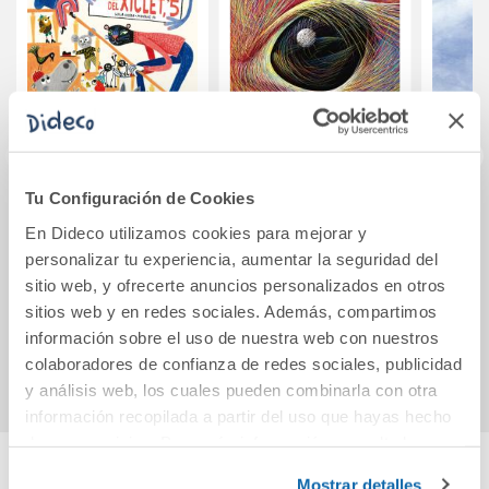
Tu Configuración de Cookies
Carrer del Xiclet, 5
Les idees són
L
En Dideco utilizamos cookies para mejorar y
criatures
personalizar tu experiencia, aumentar la seguridad del
estranyes
sitio web, y ofrecerte anuncios personalizados en otros
14,96€
17,95€
sitios web y en redes sociales. Además, compartimos
información sobre el uso de nuestra web con nuestros
Comprar
Comprar
colaboradores de confianza de redes sociales, publicidad
y análisis web, los cuales pueden combinarla con otra
información recopilada a partir del uso que hayas hecho
de sus servicios. Para más información consulta la
Política de Cookies
y la
Política de Privacidad
.
Mostrar detalles