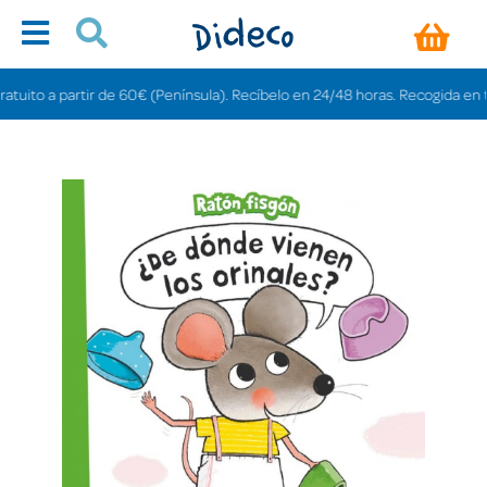
uito a partir de 60€ (Península). Recíbelo en 24/48 horas. Recogida en tiend