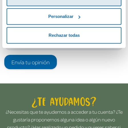
Debes iniciar sesión para poder valorarlo
Personalizar
Rechazar todas
Envía tu opinión
¿Te ayudamos?
¿Necesitas que te ayudemos a acceder a tu cuenta? ¿Te
gustaría proponernos alguna idea o algún nuevo
producto? ¿Has realizado un pedido y quieres saber si