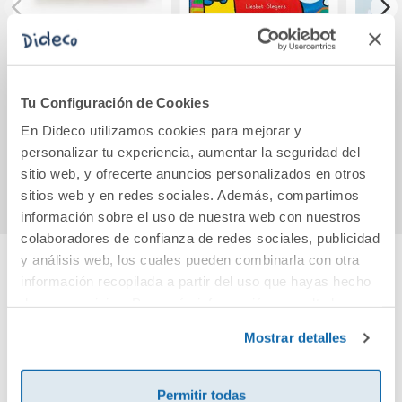
El bosque
El gran libro de los
Las 
números, las
formas y los
Tu Configuración de Cookies
colores de Laura
3,95€
20,65€
En Dideco utilizamos cookies para mejorar y
personalizar tu experiencia, aumentar la seguridad del
Comprar
Comprar
sitio web, y ofrecerte anuncios personalizados en otros
sitios web y en redes sociales. Además, compartimos
información sobre el uso de nuestra web con nuestros
colaboradores de confianza de redes sociales, publicidad
y análisis web, los cuales pueden combinarla con otra
información recopilada a partir del uso que hayas hecho
Cuéntanos tu opinión
de sus servicios. Para más información consulta la
Política de Cookies
y la
Política de Privacidad
.
Mostrar detalles
¡Sé el primero en valorar este producto!
Permitir todas