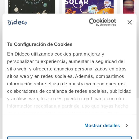
El Sol y los
Mi primer Atlas del
Unive
planetas
sistema solar
Tu Configuración de Cookies
En Dideco utilizamos cookies para mejorar y
21,50€
21,95€
personalizar tu experiencia, aumentar la seguridad del
sitio web, y ofrecerte anuncios personalizados en otros
Comprar
Comprar
sitios web y en redes sociales. Además, compartimos
información sobre el uso de nuestra web con nuestros
colaboradores de confianza de redes sociales, publicidad
y análisis web, los cuales pueden combinarla con otra
información recopilada a partir del uso que hayas hecho
de sus servicios. Para más información consulta la
Cuéntanos tu opinión
Política de Cookies
y la
Política de Privacidad
.
Mostrar detalles
¡Sé el primero en valorar este producto!