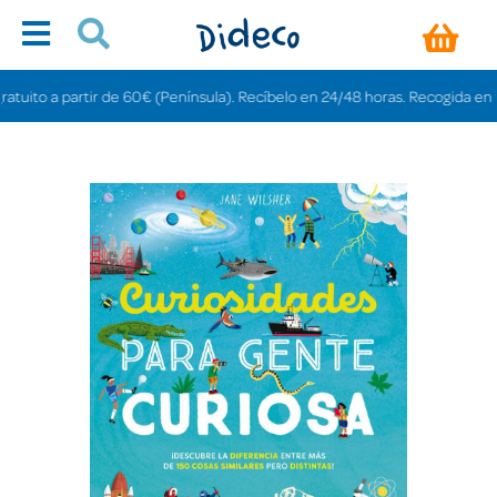
to a partir de 60€ (Península). Recíbelo en 24/48 horas. Recogida en tienda