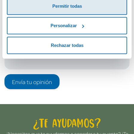
Permitir todas
Debes iniciar sesión para poder valorarlo
Personalizar
Rechazar todas
Envía tu opinión
¿Te ayudamos?
¿Necesitas que te ayudemos a acceder a tu cuenta? ¿Te