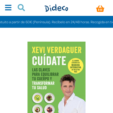
o a partir de 60€ (Península). Recíbelo en 24/48 horas. Recogida en tiendas