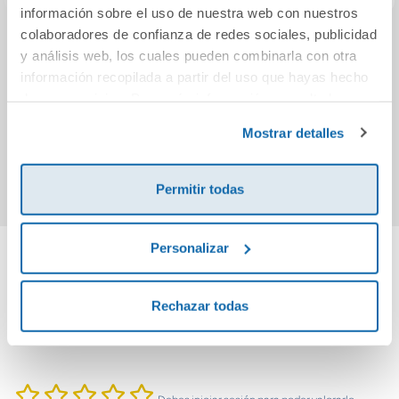
información sobre el uso de nuestra web con nuestros
colaboradores de confianza de redes sociales, publicidad
Penélope y las
Ciudades de humo
La pe
y análisis web, los cuales pueden combinarla con otra
doce criadas
(Trilogía Fuego 1)
de la
información recopilada a partir del uso que hayas hecho
de sus servicios. Para más información consulta la
11,95€
7,95€
Política de Cookies
y la
Política de Privacidad
.
Mostrar detalles
Comprar
Comprar
Permitir todas
Personalizar
Cuéntanos tu opinión
Rechazar todas
¡Sé el primero en valorar este producto!
Debes iniciar sesión para poder valorarlo