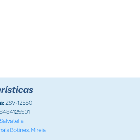
rísticas
a:
ZSV-12550
8484125501
Salvatella
als Botines, Mireia