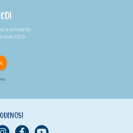
co!
s a enviarte
a que otra
!
es.
íguenos!