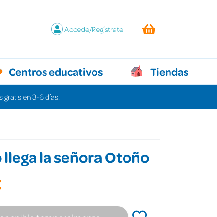
Accede/Regístrate
Centros educativos
Tiendas
 gratis en 3-6 días.
llega la señora Otoño
€
isponible temporalmente