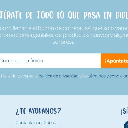
ntérate de todo lo que pasa en Dide
no llenarte el buzón de correos, así que solo vamo
promociones geniales, de productos nuevos y algun
sorpresa.
¡Apúntate
He leído y acepto la
política de privacidad
y los
términos y condicion
¿Te ayudamos?
¡S
Contacta con Dideco