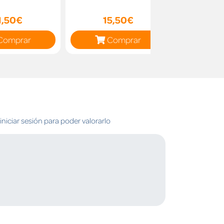
1,50€
15,50€
14
Comprar
Comprar
C
niciar sesión para poder valorarlo