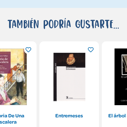
También podría gustarte...
oria De Una
Entremeses
El árbol
scalera