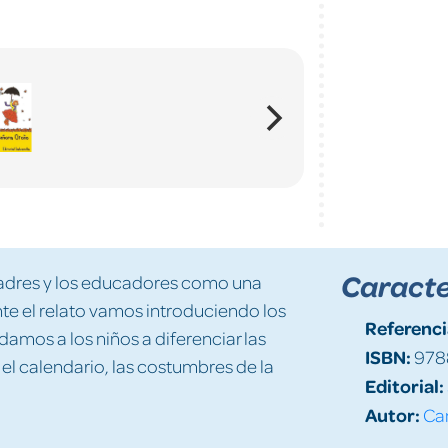
Caracte
padres y los educadores como una
e el relato vamos introduciendo los
Referenci
damos a los niños a diferenciar las
ISBN:
978
 el calendario, las costumbres de la
Editorial:
Autor:
Can