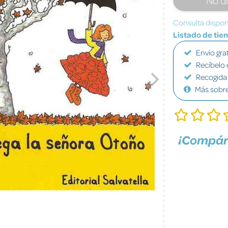
Consulta disponi
Listado de tie
Envío grat
Recíbelo 
Recogida 
Más sobr
¡Compár