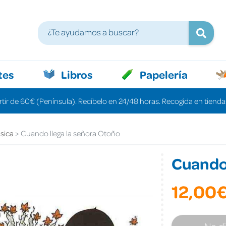
tes
Libros
Papelería
rtir de 60€ (Península). Recíbelo en 24/48 horas. Recogida en tiendas
ásica
Cuando llega la señora Otoño
Cuando 
12,00
No d