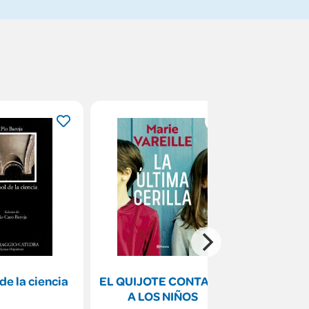
 de la ciencia
EL QUIJOTE CONTADO
Veinte mi
A LOS NIÑOS
viaje 