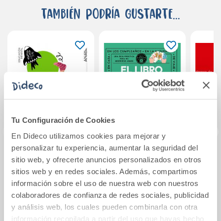
También podría gustarte...
Tu Configuración de Cookies
En Dideco utilizamos cookies para mejorar y
personalizar tu experiencia, aumentar la seguridad del
¿Cómo funciona el
El libro de los
Cua
sitio web, y ofrecerte anuncios personalizados en otros
cuerpo humano?
juegos
n
sitios web y en redes sociales. Además, compartimos
Nivel 3
(
información sobre el uso de nuestra web con nuestros
colaboradores de confianza de redes sociales, publicidad
27,30€
19,90€
y análisis web, los cuales pueden combinarla con otra
Comprar
Comprar
información recopilada a partir del uso que hayas hecho