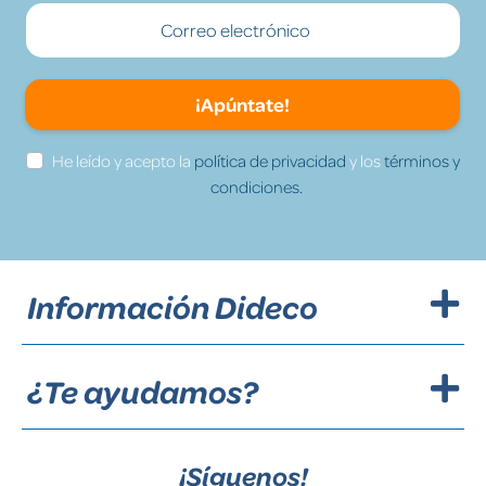
¡Apúntate!
He leído y acepto la
política de privacidad
y los
términos y
condiciones.
Información Dideco
¿Te ayudamos?
¡Síguenos!