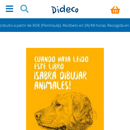
ito a partir de 60€ (Península). Recíbelo en 24/48 horas. Recogida en tiend