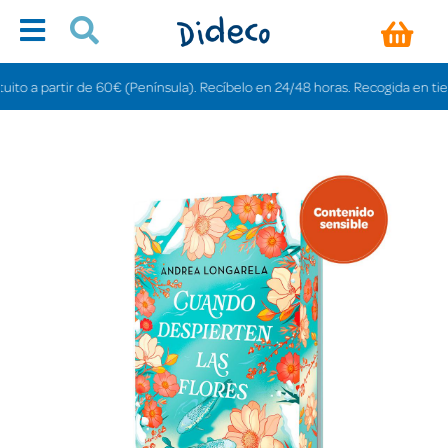
 a partir de 60€ (Península). Recíbelo en 24/48 horas. Recogida en tiendas 