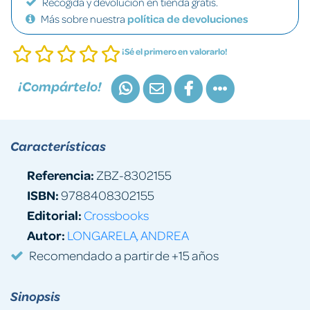
Recogida y devolución en tienda gratis.
Más sobre nuestra
política de devoluciones
¡Sé el primero en valorarlo!
¡Compártelo!
Características
Referencia:
ZBZ-8302155
ISBN:
9788408302155
Editorial:
Crossbooks
Autor:
LONGARELA, ANDREA
Recomendado a partir de +15 años
Sinopsis