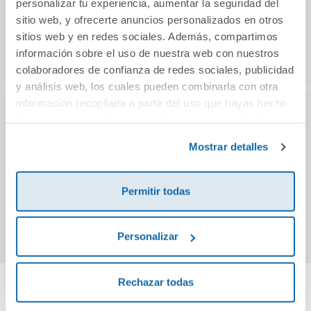
personalizar tu experiencia, aumentar la seguridad del
sitio web, y ofrecerte anuncios personalizados en otros
sitios web y en redes sociales. Además, compartimos
información sobre el uso de nuestra web con nuestros
colaboradores de confianza de redes sociales, publicidad
y análisis web, los cuales pueden combinarla con otra
información recopilada a partir del uso que hayas hecho
de sus servicios. Para más información consulta la
Libro de mis vidas
Una corte de
Ros
Política de Cookies
y la
Política de Privacidad
.
niebla y furia:
Mostrar detalles
Edición especial
27,00€
24,95€
Permitir todas
Comprar
Comprar
Personalizar
Rechazar todas