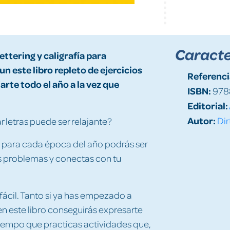
Caracte
lettering y caligrafía para
 un
este libro repleto de ejercicios
Referenci
jarte todo el año a la vez que
ISBN:
978
Editorial:
Autor:
Dir
 letras puede ser relajante?
s para cada época del año podrás ser
us problemas y conectas con tu
s fácil. Tanto si ya has empezado a
 en este libro conseguirás expresarte
tiempo que practicas actividades que,