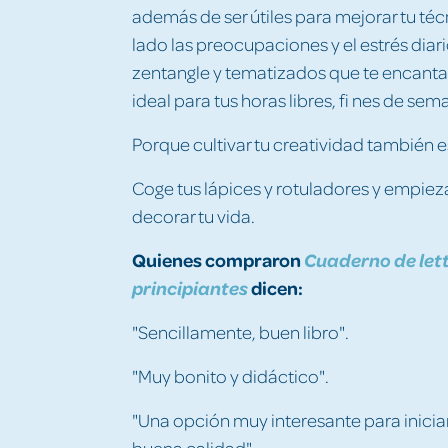
además de ser útiles para mejorar tu téc
lado las preocupaciones y el estrés diari
zentangle y tematizados que te encant
ideal para tus horas libres, fi nes de se
Porque cultivar tu creatividad también e
Coge tus lápices y rotuladores y empiez
decorar tu vida.
Quienes compraron
Cuaderno de lett
dicen:
principiantes
"Sencillamente, buen libro".
"Muy bonito y didáctico".
"Una opción muy interesante para iniciar
buena calidad".