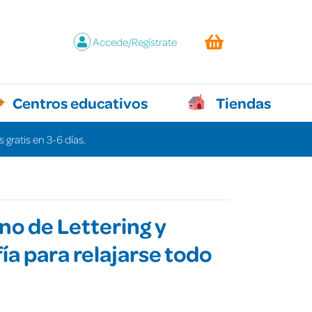
Accede/Regístrate
Centros educativos
Tiendas
 gratis en 3-6 días.
o de Lettering y
fía para relajarse todo