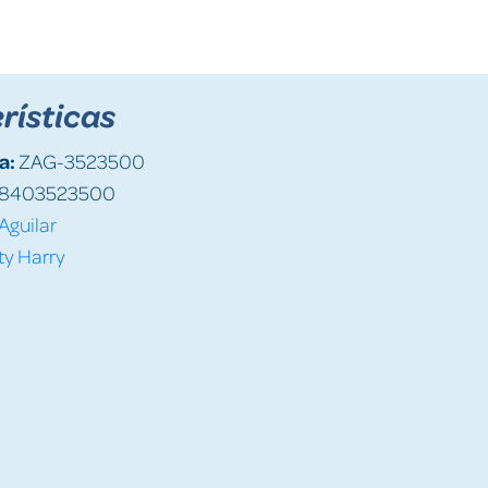
rísticas
a:
ZAG-3523500
8403523500
Aguilar
ty Harry