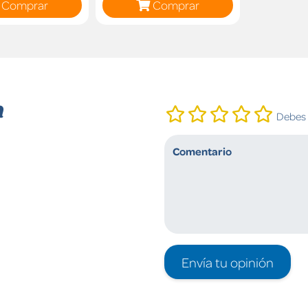
Comprar
Comprar
n
Debes i
Envía tu opinión