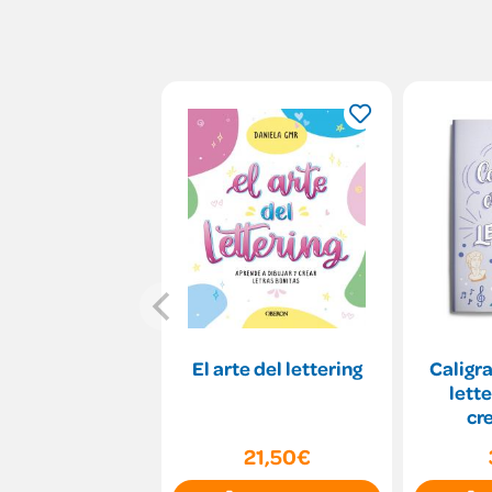
El arte del lettering
Caligra
lette
cr
21,50€