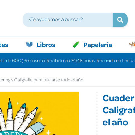
tes
Libros
Papelería
rtir de 60€ (Península). Recíbelo en 24/48 horas. Recogida en tiendas
ring y Caligrafía para relajarse todo el año
Cuadern
Caligra
el año