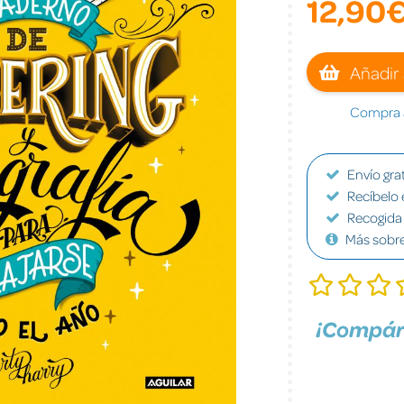
12,90
Añadir 
Compra a
Envío grat
Recíbelo 
Recogida 
Más sobr
¡Compár