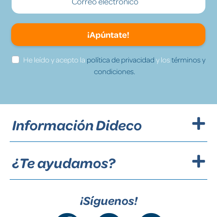
¡Apúntate!
He leído y acepto la
política de privacidad
y los
términos y
condiciones.
Información Dideco
¿Te ayudamos?
¡Síguenos!