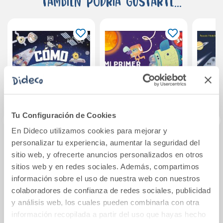
También podría gustarte...
Tu Configuración de Cookies
En Dideco utilizamos cookies para mejorar y
personalizar tu experiencia, aumentar la seguridad del
Cómo funciona la
Mi primer Atlas del
Mi pri
sitio web, y ofrecerte anuncios personalizados en otros
tecnología
sistema solar
sitios web y en redes sociales. Además, compartimos
información sobre el uso de nuestra web con nuestros
24,90€
21,95€
colaboradores de confianza de redes sociales, publicidad
y análisis web, los cuales pueden combinarla con otra
Comprar
Comprar
información recopilada a partir del uso que hayas hecho