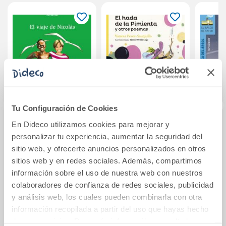
Tu Configuración de Cookies
En Dideco utilizamos cookies para mejorar y
El viaje de Nicolás
El hada de la
El ca
personalizar tu experiencia, aumentar la seguridad del
Pimienta y otros
sitio web, y ofrecerte anuncios personalizados en otros
poemas
sitios web y en redes sociales. Además, compartimos
10,50€
11,20€
información sobre el uso de nuestra web con nuestros
colaboradores de confianza de redes sociales, publicidad
Comprar
Comprar
y análisis web, los cuales pueden combinarla con otra
información recopilada a partir del uso que hayas hecho
de sus servicios. Para más información consulta la