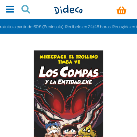
ito a partir de 60€ (Península). Recíbelo en 24/48 horas. Recogida en tienda