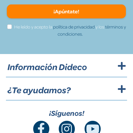
¡Apúntate!
He leído y acepto la
política de privacidad
y los
términos y
condiciones.
Información Dideco
¿Te ayudamos?
¡Síguenos!