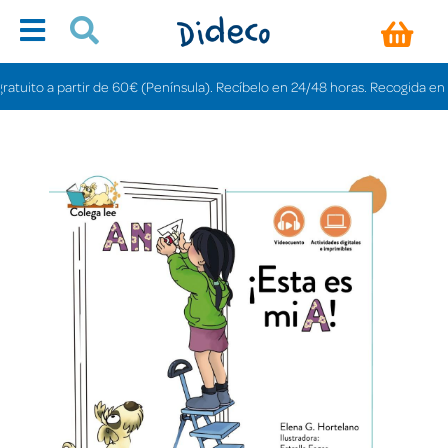
ito a partir de 60€ (Península). Recíbelo en 24/48 horas. Recogida en tiend