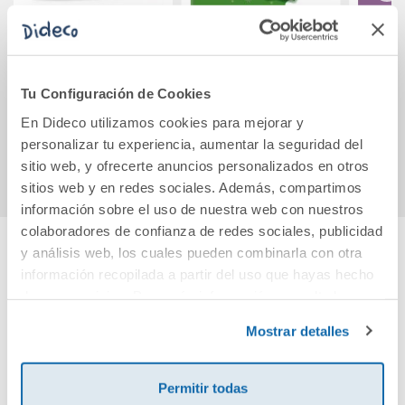
Ortografía 1 (6-7
¡Conoce al dragón
Físic
años. Para
pop-up y a sus
empezar)
amigos mágicos!
Tu Configuración de Cookies
4,90€
16,50€
En Dideco utilizamos cookies para mejorar y
personalizar tu experiencia, aumentar la seguridad del
Comprar
Comprar
sitio web, y ofrecerte anuncios personalizados en otros
sitios web y en redes sociales. Además, compartimos
información sobre el uso de nuestra web con nuestros
colaboradores de confianza de redes sociales, publicidad
y análisis web, los cuales pueden combinarla con otra
Cuéntanos tu opinión
información recopilada a partir del uso que hayas hecho
de sus servicios. Para más información consulta la
Política de Cookies
y la
Política de Privacidad
.
¡Sé el primero en valorar este producto!
Mostrar detalles
Permitir todas
Debes iniciar sesión para poder valorarlo