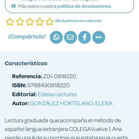
Más sobre nuestra
política de devoluciones
¡Sé el primero en valorarlo!
¡Compártelo!
Características
Referencia:
ZDI-0818220
ISBN:
9788490818220
Editorial:
Edelsa Lecturas
Autor:
GONZÁLEZ HORTELANO, ELENA
Lectura graduada que acompaña el método de
español lengua extranjera COLEGA Vuelve 1. Ana
pierde una A de su nombre que estaba en la puerta