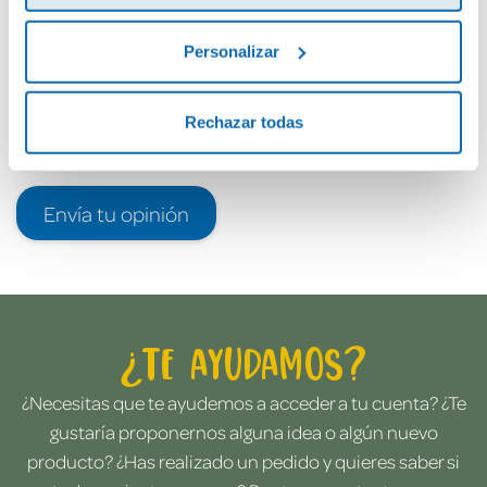
Personalizar
Rechazar todas
Envía tu opinión
¿Te ayudamos?
¿Necesitas que te ayudemos a acceder a tu cuenta? ¿Te
gustaría proponernos alguna idea o algún nuevo
producto? ¿Has realizado un pedido y quieres saber si