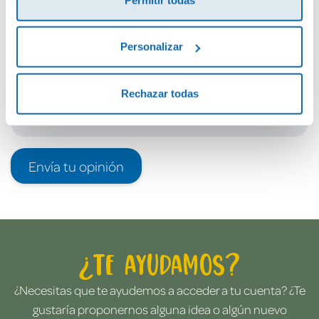
Debes iniciar sesión para poder valorarlo
Personalizar
Rechazar todas
Envía tu opinión
¿Te ayudamos?
¿Necesitas que te ayudemos a acceder a tu cuenta? ¿Te
gustaría proponernos alguna idea o algún nuevo