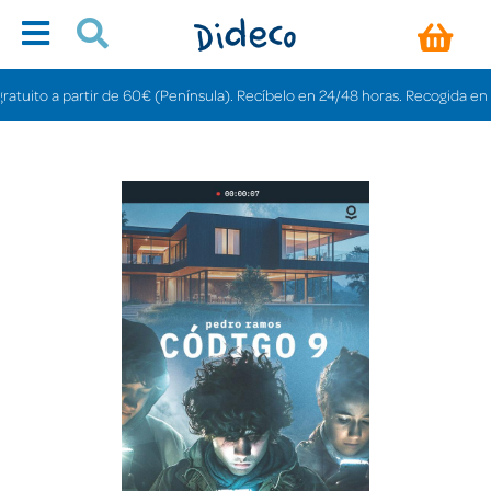
ito a partir de 60€ (Península). Recíbelo en 24/48 horas. Recogida en tiend