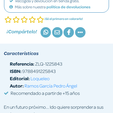
Recogida y devolución en tienda gratis.
Más sobre nuestra
política de devoluciones
¡Sé el primero en valorarlo!
¡Compártelo!
Características
Referencia:
ZLQ-1225843
ISBN:
9788491225843
Editorial:
Loqueleo
Autor:
Ramos García Pedro Ángel
Recomendado a partir de +15 años
En un futuro próximo... Ido quiere sorprender a sus