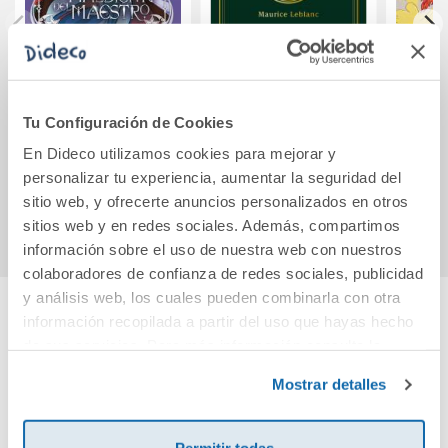
Crónicas de la
Arsène Lupin. Las
De
Torre II: La
ocho campanadas
maldición del
del reloj
Tu Configuración de Cookies
Maestro
En Dideco utilizamos cookies para mejorar y
15,95€
16,50€
personalizar tu experiencia, aumentar la seguridad del
Comprar
Comprar
sitio web, y ofrecerte anuncios personalizados en otros
sitios web y en redes sociales. Además, compartimos
información sobre el uso de nuestra web con nuestros
colaboradores de confianza de redes sociales, publicidad
y análisis web, los cuales pueden combinarla con otra
información recopilada a partir del uso que hayas hecho
Cuéntanos tu opinión
de sus servicios. Para más información consulta la
Política de Cookies
y la
Política de Privacidad
.
Mostrar detalles
¡Sé el primero en valorar este producto!
Permitir todas