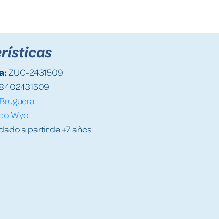
rísticas
a:
ZUG-2431509
8402431509
Bruguera
co Wyo
do a partir de +7 años