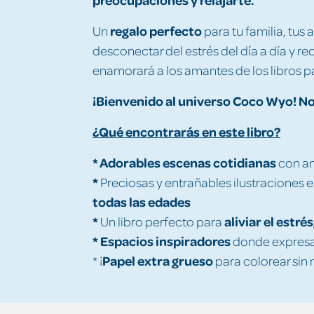
regalo perfecto
Un
para tu familia, tus 
desconectar del estrés del día a día y re
enamorará a los amantes de los libros p
¡Bienvenido al universo Coco
Wyo! No 
¿Qué encontrarás en este libro?
* Adorables escenas
cotidianas
con an
*
Preciosas y entrañables ilustraciones 
todas las edades
*
aliviar el estré
Un libro perfecto para
* Espacios inspiradores
donde expresa
Papel extra grueso
* ¡
para colorear sin 