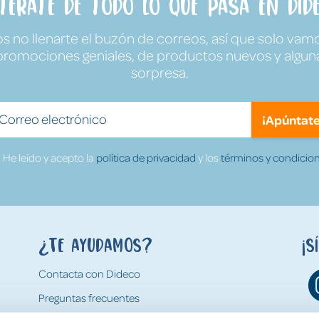
ntérate de todo lo que pasa en Dide
no llenarte el buzón de correos, así que solo vamo
promociones geniales, de productos nuevos y algun
sorpresa.
¡Apúntate
He leído y acepto la
política de privacidad
y los
términos y condicion
¿Te ayudamos?
¡S
Contacta con Dideco
Preguntas frecuentes