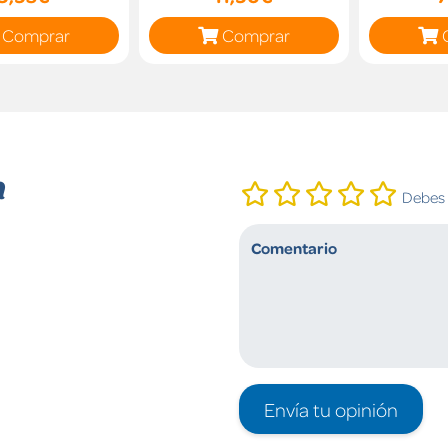
Comprar
Comprar
n
Debes i
Envía tu opinión