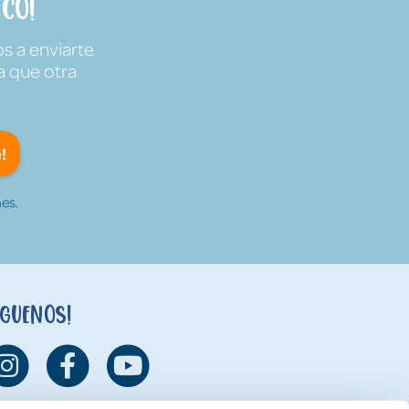
co!
s a enviarte
a que otra
!
es.
íguenos!