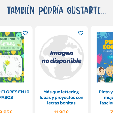
También podría gustarte...
 FLORES EN 10
Más que lettering.
Pinta y
PASOS
Ideas y proyectos con
muj
letras bonitas
fascin
h
9,95€
11,90€
7