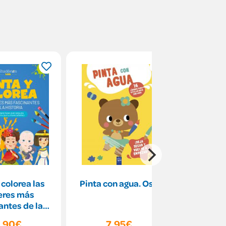
 colorea las
Pinta con agua. Osa
Pinta 
eres más
antes de la
istoria
,90€
7,95€
5