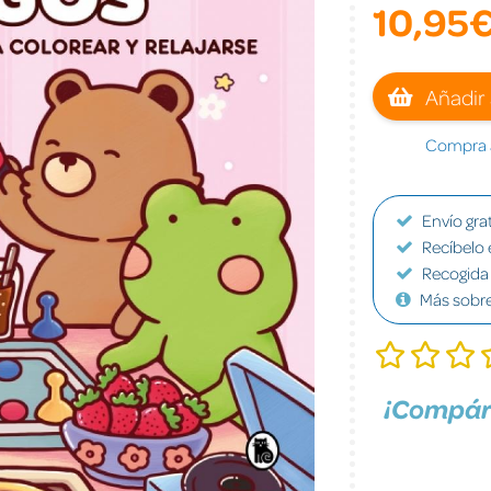
10,95
Añadir 
Compra a
Envío grat
Recíbelo 
Recogida 
Más sobr
¡Compár