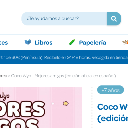
tes
Libros
Papelería
rtir de 60€ (Península). Recíbelo en 24/48 horas. Recogida en tiendas
orea
Coco Wyo - Mejores amigos (edición oficial en español)
+7 años
Coco W
(edició