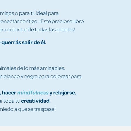
amigos o para ti, ideal para
conectar contigo. ¡Este precioso libro
ara colorear de todas las edades!
querrás salir de él.
imales de lo más amigables.
en blanco y negro para colorear para
s, hacer
y relajarse.
mindfulness
creatividad
r toda tu
.
miedo a que se traspase!