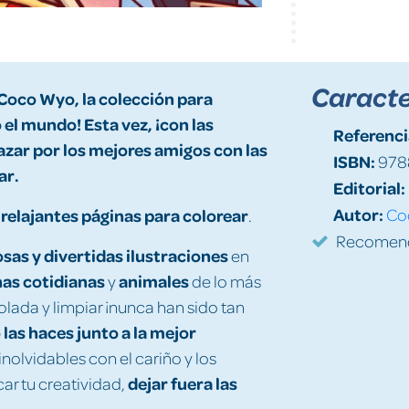
Caracte
 Coco
Wyo, la colección para
 el mundo! Esta vez, ¡con las
Referenci
azar por los mejores amigos
con
las
ISBN:
978
ar.
Editorial:
Autor:
relajantes páginas para colorear
Co
.
Recomenda
sas y divertidas ilustraciones
en
as cotidianas
animales
y
de lo más
olada y limpiar ¡nunca han sido tan
las haces junto a la mejor
olvidables con el cariño y los
dejar fuera las
ar tu creatividad,