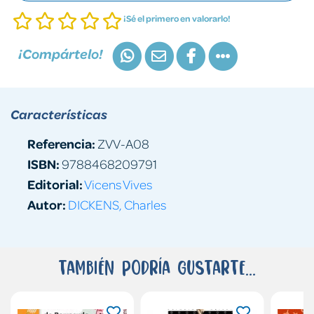
¡Sé el primero en valorarlo!
¡Compártelo!
Características
Referencia:
ZVV-A08
ISBN:
9788468209791
Editorial:
Vicens Vives
Autor:
DICKENS, Charles
También podría gustarte...