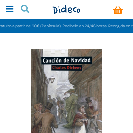
to a partir de 60€ (Península). Recíbelo en 24/48 horas. Recogida en tienda