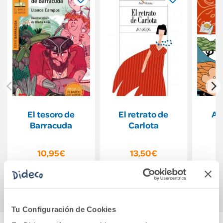
El tesoro de
El retrato de
An
Barracuda
Carlota
10,95€
13,50€
Comprar
Comprar
Tu Configuración de Cookies