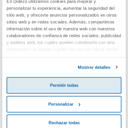
En Dideco utilizamos cookies para mejorar y
personalizar tu experiencia, aumentar la seguridad del
Cuéntanos tu opinión
sitio web, y ofrecerte anuncios personalizados en otros
sitios web y en redes sociales. Además, compartimos
¡Sé el primero en valorar este producto!
información sobre el uso de nuestra web con nuestros
colaboradores de confianza de redes sociales, publicidad
y análisis web, los cuales pueden combinarla con otra
información recopilada a partir del uso que hayas hecho
Debes iniciar sesión para poder valorarlo
de sus servicios. Para más información consulta la
Política de Cookies
y la
Política de Privacidad
.
Mostrar detalles
Permitir todas
Personalizar
Envía tu opinión
Rechazar todas