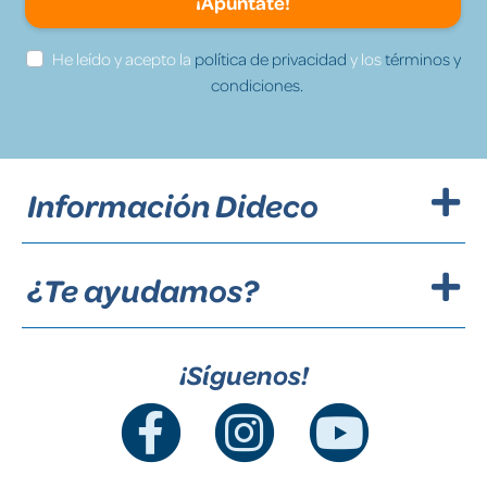
¡Apúntate!
He leído y acepto la
política de privacidad
y los
términos y
condiciones.
Información Dideco
¿Te ayudamos?
¡Síguenos!