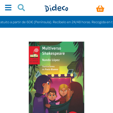
to a partir de 60€ (Península). Recíbelo en 24/48 horas. Recogida en tiendas