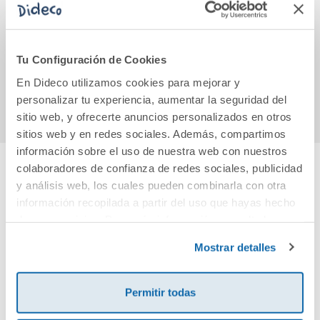
Los gigantes de la
ANTOLOGIA DEL
LA 
luna
RELATO POLICIAL
N/C
12,60€
16,90€
Tu Configuración de Cookies
En Dideco utilizamos cookies para mejorar y
Comprar
Comprar
personalizar tu experiencia, aumentar la seguridad del
sitio web, y ofrecerte anuncios personalizados en otros
sitios web y en redes sociales. Además, compartimos
información sobre el uso de nuestra web con nuestros
colaboradores de confianza de redes sociales, publicidad
y análisis web, los cuales pueden combinarla con otra
Cuéntanos tu opinión
información recopilada a partir del uso que hayas hecho
de sus servicios. Para más información consulta la
¡Sé el primero en valorar este producto!
Política de Cookies
y la
Política de Privacidad
.
Mostrar detalles
Debes iniciar sesión para poder valorarlo
Permitir todas