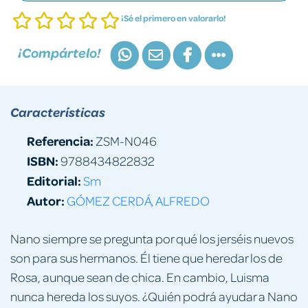
¡Sé el primero en valorarlo!
¡Compártelo!
Características
Referencia:
ZSM-N046
ISBN:
9788434822832
Editorial:
Sm
Autor:
GÓMEZ CERDÁ, ALFREDO
Nano siempre se pregunta por qué los jerséis nuevos
son para sus hermanos. Él tiene que heredar los de
Rosa, aunque sean de chica. En cambio, Luisma
nunca hereda los suyos. ¿Quién podrá ayudar a Nano