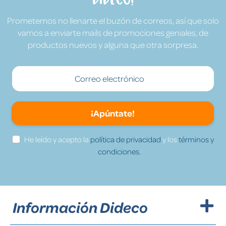
Prometemos no llenarte el buzón de correos, así que solo
vamos a enviarte mails de promociones geniales, de
productos nuevos y alguna que otra sorpresa.
¡Apúntate!
He leído y acepto la
política de privacidad
y los
términos y
condiciones.
Información Dideco