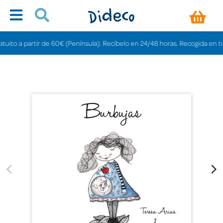
to a partir de 60€ (Península). Recíbelo en 24/48 horas. Recogida en tiendas