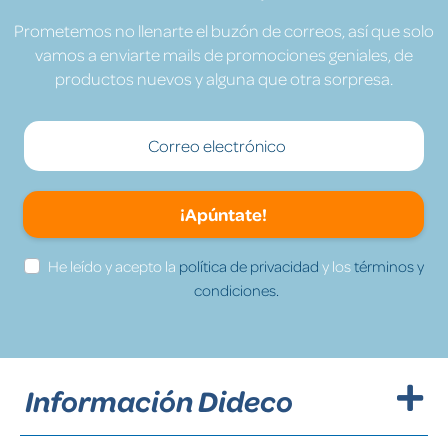
Prometemos no llenarte el buzón de correos, así que solo
vamos a enviarte mails de promociones geniales, de
productos nuevos y alguna que otra sorpresa.
¡Apúntate!
He leído y acepto la
política de privacidad
y los
términos y
condiciones.
Información Dideco