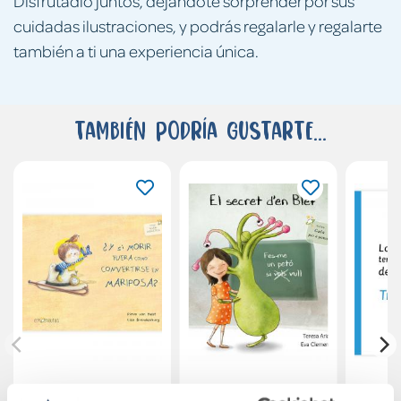
Disfrutadlo juntos, dejándote sorprender por sus
cuidadas ilustraciones, y podrás regalarle y regalarte
también a ti una experiencia única.
También podría gustarte...
¿Y si morir fuera
El secret d en Blef
Los t