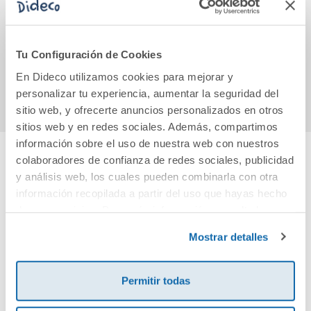
como convertirse
Blef
en mariposa?
14,90€
14,90€
Tu Configuración de Cookies
En Dideco utilizamos cookies para mejorar y
Comprar
Comprar
personalizar tu experiencia, aumentar la seguridad del
sitio web, y ofrecerte anuncios personalizados en otros
sitios web y en redes sociales. Además, compartimos
información sobre el uso de nuestra web con nuestros
colaboradores de confianza de redes sociales, publicidad
Cuéntanos tu opinión
y análisis web, los cuales pueden combinarla con otra
información recopilada a partir del uso que hayas hecho
de sus servicios. Para más información consulta la
¡Sé el primero en valorar este producto!
Política de Cookies
y la
Política de Privacidad
.
Mostrar detalles
Debes iniciar sesión para poder valorarlo
Permitir todas