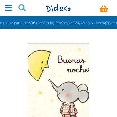
ito a partir de 60€ (Península). Recíbelo en 24/48 horas. Recogida en tienda