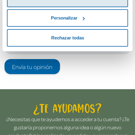
Debes iniciar sesión para poder valorarlo
Personalizar
Rechazar todas
Envía tu opinión
¿Te ayudamos?
¿Necesitas que te ayudemos a acceder a tu cuenta? ¿Te
gustaría proponernos alguna idea o algún nuevo