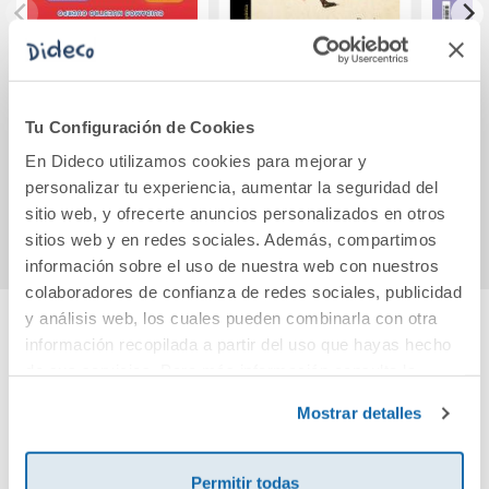
Emergencias 112
El ejército ciego
LENGUA TAR
(Nivel 2). Explora
(Premio Alfaguara
DE
de novela 2026)
COMU
Tu Configuración de Cookies
SERIE
32,24€
19,90€
En Dideco utilizamos cookies para mejorar y
P
personalizar tu experiencia, aumentar la seguridad del
Comprar
Comprar
sitio web, y ofrecerte anuncios personalizados en otros
sitios web y en redes sociales. Además, compartimos
información sobre el uso de nuestra web con nuestros
colaboradores de confianza de redes sociales, publicidad
y análisis web, los cuales pueden combinarla con otra
información recopilada a partir del uso que hayas hecho
Cuéntanos tu opinión
de sus servicios. Para más información consulta la
Política de Cookies
y la
Política de Privacidad
.
Mostrar detalles
¡Sé el primero en valorar este producto!
Permitir todas