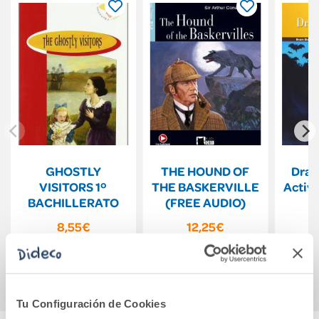
GHOSTLY
THE HOUND OF
Drac
VISITORS 1º
THE BASKERVILLE
Activi
BACHILLERATO
(FREE AUDIO)
8,55€
12,25€
Comprar
Comprar
Tu Configuración de Cookies