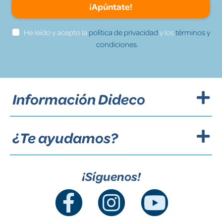
¡Apúntate!
He leído y acepto la
política de privacidad
y los
términos y
condiciones.
Información Dideco
¿Te ayudamos?
¡Síguenos!