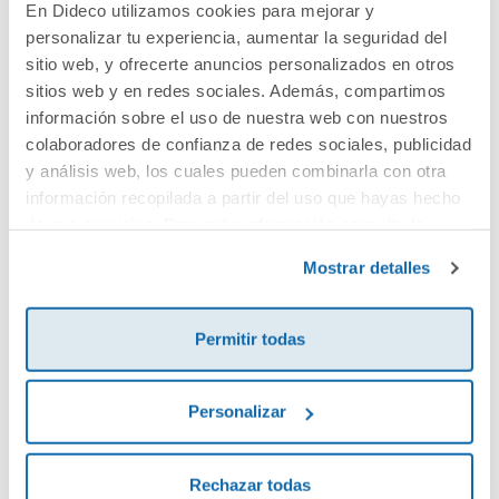
En Dideco utilizamos cookies para mejorar y
personalizar tu experiencia, aumentar la seguridad del
Cuéntanos tu opinión
sitio web, y ofrecerte anuncios personalizados en otros
sitios web y en redes sociales. Además, compartimos
información sobre el uso de nuestra web con nuestros
¡Sé el primero en valorar este producto!
colaboradores de confianza de redes sociales, publicidad
y análisis web, los cuales pueden combinarla con otra
información recopilada a partir del uso que hayas hecho
Debes iniciar sesión para poder valorarlo
de sus servicios. Para más información consulta la
Política de Cookies
y la
Política de Privacidad
.
Mostrar detalles
Permitir todas
Personalizar
Envía tu opinión
Rechazar todas