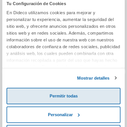
También podría gustarte...
Tu Configuración de Cookies
En Dideco utilizamos cookies para mejorar y
personalizar tu experiencia, aumentar la seguridad del
sitio web, y ofrecerte anuncios personalizados en otros
sitios web y en redes sociales. Además, compartimos
información sobre el uso de nuestra web con nuestros
colaboradores de confianza de redes sociales, publicidad
y análisis web, los cuales pueden combinarla con otra
información recopilada a partir del uso que hayas hecho
de sus servicios. Para más información consulta la
Política de Cookies
y la
Política de Privacidad
.
Mostrar detalles
Astérix tras las
Ninjas por la cara 1
Cómic 
huellas del grifo
- ¡Este hámster
en 
Permitir todas
huele a roquefort!
12,95€
10,95€
Personalizar
Comprar
Comprar