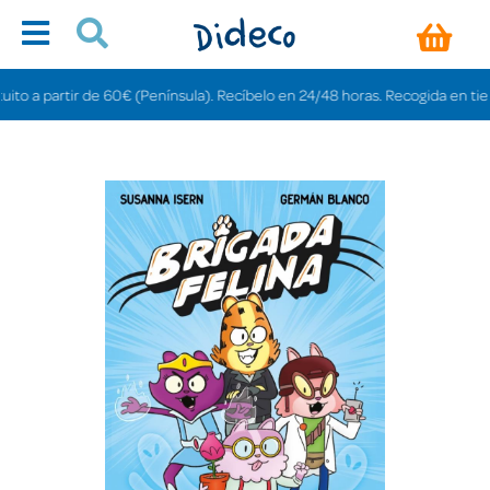
a partir de 60€ (Península). Recíbelo en 24/48 horas. Recogida en tiendas g