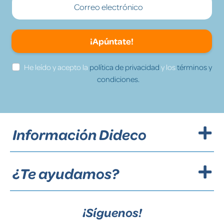
¡Apúntate!
He leído y acepto la
política de privacidad
y los
términos y
condiciones.
Información Dideco
¿Te ayudamos?
¡Síguenos!