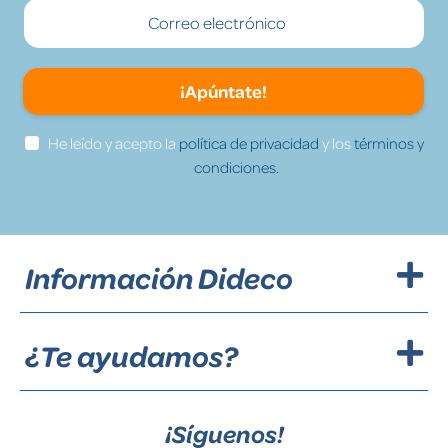
¡Apúntate!
He leído y acepto la
política de privacidad
y los
términos y
condiciones.
Información Dideco
¿Te ayudamos?
¡Síguenos!