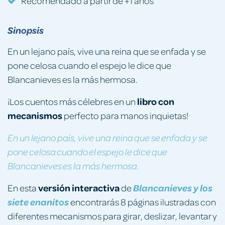
Recomendado a partir de +1 años
Sinopsis
En un lejano país, vive una reina que se enfada y se
pone celosa cuando el espejo le dice que
Blancanieves es la más hermosa.
libro con
¡Los cuentos más célebres en un
mecanismos
perfecto para manos inquietas!
En un lejano país, vive una reina que se enfada y se
pone celosa cuando el espejo le dice que
Blancanieves es la más hermosa.
versión interactiva
En esta
de
Blancanieves y los
siete enanitos
encontrarás 8 páginas ilustradas con
diferentes mecanismos para girar, deslizar, levantar y