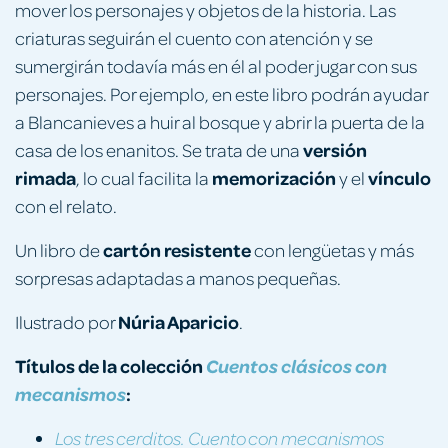
mover los personajes y objetos de la historia. Las
criaturas seguirán el cuento con atención y se
sumergirán todavía más en él al poder jugar con sus
personajes. Por ejemplo, en este libro podrán ayudar
a Blancanieves a huir al bosque y abrir la puerta de la
versión
casa de los enanitos. Se trata de una
rimada
memorización
vínculo
, lo cual facilita la
y el
con el relato.
cartón resistente
Un libro de
con lengüetas y más
sorpresas adaptadas a manos pequeñas.
Núria Aparicio
Ilustrado por
.
Títulos de la colección
Cuentos clásicos con
:
mecanismos
Los tres cerditos. Cuento con mecanismos