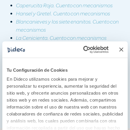
Caperucita Roja. Cuento con mecanismos
Hansel y Gretel. Cuento con mecanismos
Blancanieves y los siete enanitos. Cuento con
mecanismos
La Cenicienta. Cuento con mecanismos
El lobo y las siete cabritas. Cuento con
mecanismos
Ricitos de Oro. Cuento con mecanismos
El Gato con Botas. Cuento con mecanismos
Tu Configuración de Cookies
El patito feo. Cuento con mecanismos
En Dideco utilizamos cookies para mejorar y
El flautista de Hamelín. Cuento con
personalizar tu experiencia, aumentar la seguridad del
sitio web, y ofrecerte anuncios personalizados en otros
mecanismos
sitios web y en redes sociales. Además, compartimos
La Sirenita. Cuento con mecanismos
información sobre el uso de nuestra web con nuestros
Pinocho. Cuento con mecanismos
colaboradores de confianza de redes sociales, publicidad
y análisis web, los cuales pueden combinarla con otra
información recopilada a partir del uso que hayas hecho