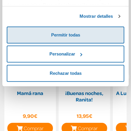
También podría gustarte...
de sus servicios. Para más información consulta la
Política de Cookies
y la
Política de Privacidad
.
Mostrar detalles
Permitir todas
Personalizar
Rechazar todas
Mamá rana
¡Buenas noches,
A Lulú
Ranita!
9,90€
13,95€
Comprar
Comprar