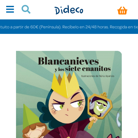
a partir de 60€ (Península). Recíbelo en 24/48 horas. Recogida en tiendas g