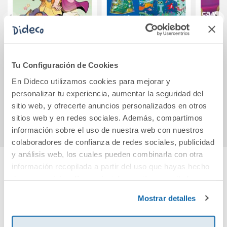
Junie B. Jones se
Por la noche
Músic
hace la chulita
Prima
Tu Configuración de Cookies
(Junie B. Jones [el
Com
cómic])
En Dideco utilizamos cookies para mejorar y
15,95€
13,95€
personalizar tu experiencia, aumentar la seguridad del
sitio web, y ofrecerte anuncios personalizados en otros
Comprar
Comprar
sitios web y en redes sociales. Además, compartimos
información sobre el uso de nuestra web con nuestros
colaboradores de confianza de redes sociales, publicidad
y análisis web, los cuales pueden combinarla con otra
información recopilada a partir del uso que hayas hecho
Cuéntanos tu opinión
de sus servicios. Para más información consulta la
Política de Cookies
y la
Política de Privacidad
.
Mostrar detalles
¡Sé el primero en valorar este producto!