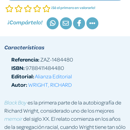
¡Sé el primero en valorarlo!
¡Compártelo!
Características
Referencia:
ZAZ-1484480
ISBN:
9788411484480
Editorial:
Alianza Editorial
Autor:
WRIGHT, RICHARD
es la primera parte de la autobiografía de
Black Boy
Richard Wright, considerado uno de los mejores
del siglo XX. El relato comienza en los años
memoir
de la segregación racial, cuando Wright tiene tan sólo