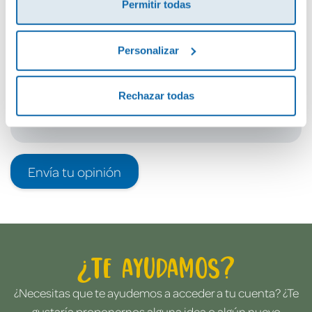
Permitir todas
Debes iniciar sesión para poder valorarlo
Personalizar
Rechazar todas
Envía tu opinión
¿Te ayudamos?
¿Necesitas que te ayudemos a acceder a tu cuenta? ¿Te
gustaría proponernos alguna idea o algún nuevo