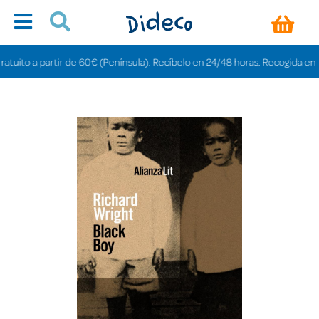
ito a partir de 60€ (Península). Recíbelo en 24/48 horas. Recogida en tienda