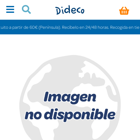
 a partir de 60€ (Península). Recíbelo en 24/48 horas. Recogida en tiendas 