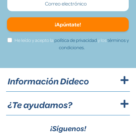
¡Apúntate!
He leído y acepto la
política de privacidad
y los
términos y
condiciones.
Información Dideco
¿Te ayudamos?
¡Síguenos!