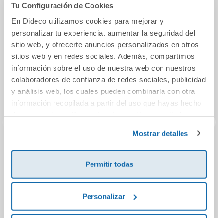
También podría gustarte...
Tu Configuración de Cookies
En Dideco utilizamos cookies para mejorar y
personalizar tu experiencia, aumentar la seguridad del
sitio web, y ofrecerte anuncios personalizados en otros
sitios web y en redes sociales. Además, compartimos
información sobre el uso de nuestra web con nuestros
colaboradores de confianza de redes sociales, publicidad
y análisis web, los cuales pueden combinarla con otra
información recopilada a partir del uso que hayas hecho
de sus servicios. Para más información consulta la
Política de Cookies
y la
Política de Privacidad
.
Mostrar detalles
Aprende mates
Mi Hijo no es un
Pues.
con Mon. Sumas y
Problema, tiene un
Permitir todas
restas
Problema
7,95€
11,95€
Personalizar
Comprar
Comprar