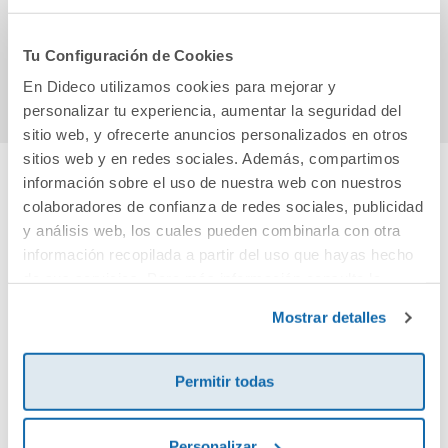
CONSTRUIM MONS
55,09€
36,95€
Tu Configuración de Cookies
Comprar
Comprar
En Dideco utilizamos cookies para mejorar y
personalizar tu experiencia, aumentar la seguridad del
sitio web, y ofrecerte anuncios personalizados en otros
sitios web y en redes sociales. Además, compartimos
información sobre el uso de nuestra web con nuestros
Cuéntanos tu opinión
colaboradores de confianza de redes sociales, publicidad
y análisis web, los cuales pueden combinarla con otra
información recopilada a partir del uso que hayas hecho
¡Sé el primero en valorar este producto!
de sus servicios. Para más información consulta la
Política de Cookies
y la
Política de Privacidad
.
Mostrar detalles
Debes iniciar sesión para poder valorarlo
Permitir todas
Personalizar