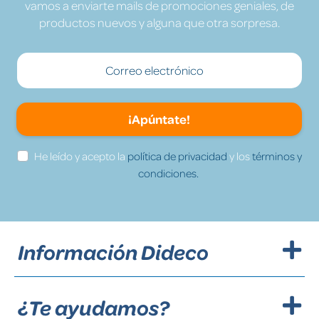
vamos a enviarte mails de promociones geniales, de
productos nuevos y alguna que otra sorpresa.
¡Apúntate!
He leído y acepto la
política de privacidad
y los
términos y
condiciones.
Información Dideco
¿Te ayudamos?