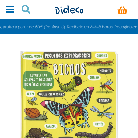
ito a partir de 60€ (Península). Recíbelo en 24/48 horas. Recogida en tiend