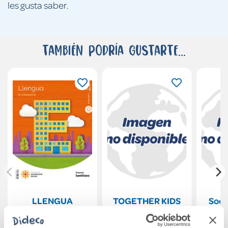
les gusta saber.
También podría gustarte...
LLENGUA
TOGETHER KIDS
Soci
MOCHILA LIGERA
CAN! 1 Cap Letters
R
4 PRIMARIA
Pb ePk