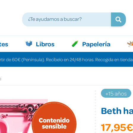
tes
Libros
Papelería
rtir de 60€ (Península). Recíbelo en 24/48 horas. Recogida en tiendas
o
+15 años
Beth h
17,95€