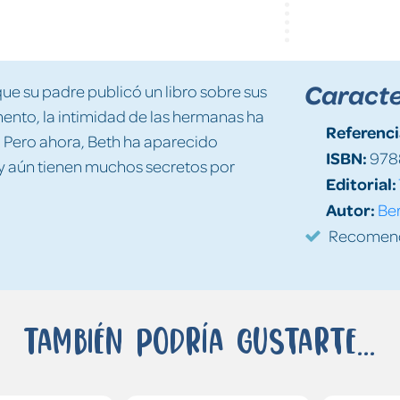
Caracte
que su padre publicó un libro sobre sus
mento, la intimidad de las hermanas ha
Referenci
. Pero ahora, Beth ha aparecido
ISBN:
978
my aún tienen muchos secretos por
Editorial:
Autor:
Ber
Recomenda
También podría gustarte...