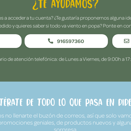
¿Te ayudamos?
 a acceder a tu cuenta? ¿Te gustaría proponernos alguna i
edido y quieres saber si todo va viento en popa? Ponte en co
916597360
rio de atención telefónica: de Lunes a Viernes, de 9:00h a 17
ntérate de todo lo que pasa en Dide
no llenarte el buzón de correos, así que solo vamo
promociones geniales, de productos nuevos y algun
sorpresa.