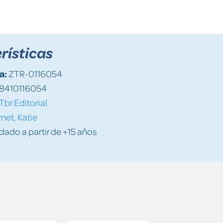
rísticas
a:
ZTR-0116054
8410116054
Tbr Editorial
net, Katie
do a partir de +15 años