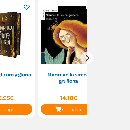
de oro y gloria
Marimar, la sirena
Soy Atr
gruñona
pr
8,95€
14,10€
14
Comprar
Comprar
C