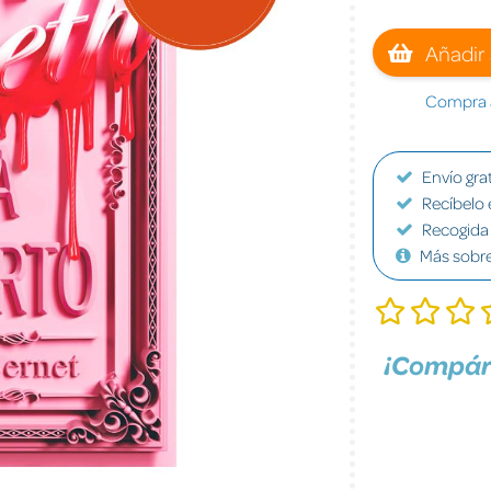
Añadir 
Compra a
Envío grat
Recíbelo 
Recogida 
Más sobr
¡Compár