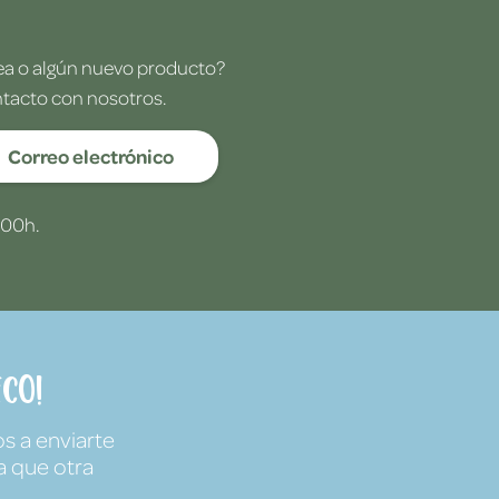
dea o algún nuevo producto?
ntacto con nosotros.
Correo electrónico
:00h.
co!
s a enviarte
a que otra