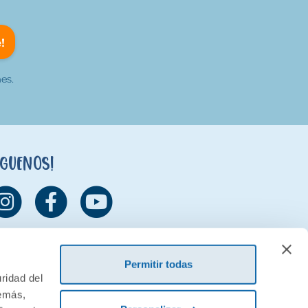
!
es.
íguenos!
Permitir todas
ridad del
demás,