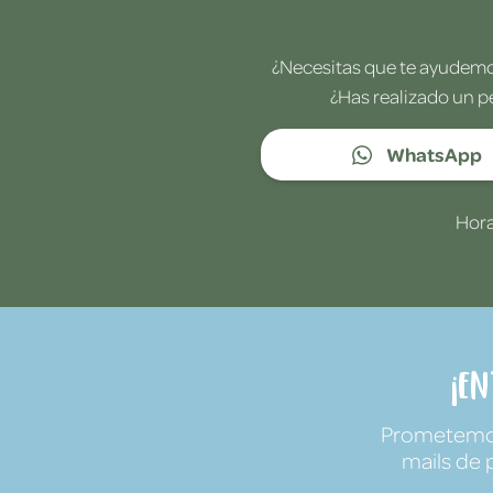
¿Necesitas que te ayudemos
¿Has realizado un p
WhatsApp
Hora
¡E
Prometemos 
mails de 