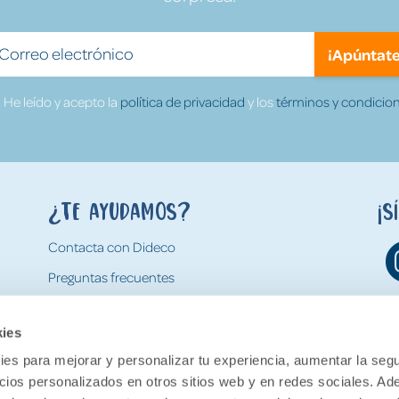
¡Apúntate
He leído y acepto la
política de privacidad
y los
términos y condicion
¿Te ayudamos?
¡S
Contacta con Dideco
Preguntas frecuentes
Formas de pago
kies
Gastos y condiciones de envío
es para mejorar y personalizar tu experiencia, aumentar la segu
Devoluciones
ncios personalizados en otros sitios web y en redes sociales. A