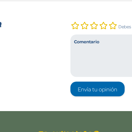
n
Debes i
Envía tu opinión