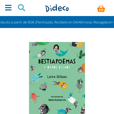
ito a partir de 60€ (Península). Recíbelo en 24/48 horas. Recogida en tienda