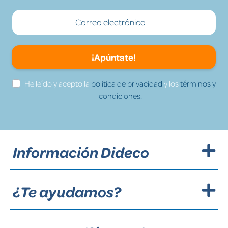
¡Apúntate!
He leído y acepto la
política de privacidad
y los
términos y
condiciones.
Información Dideco
¿Te ayudamos?