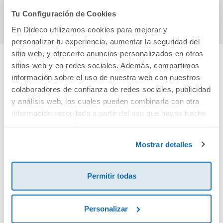
Comprar
Comprar
Tu Configuración de Cookies
En Dideco utilizamos cookies para mejorar y
personalizar tu experiencia, aumentar la seguridad del
sitio web, y ofrecerte anuncios personalizados en otros
sitios web y en redes sociales. Además, compartimos
Cuéntanos tu opinión
información sobre el uso de nuestra web con nuestros
colaboradores de confianza de redes sociales, publicidad
y análisis web, los cuales pueden combinarla con otra
¡Sé el primero en valorar este producto!
información recopilada a partir del uso que hayas hecho
de sus servicios. Para más información consulta la
Política de Cookies
y la
Política de Privacidad
.
Debes iniciar sesión para poder valorarlo
Mostrar detalles
Permitir todas
Personalizar