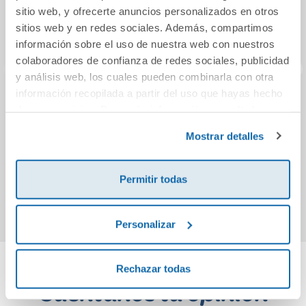
sitio web, y ofrecerte anuncios personalizados en otros
sitios web y en redes sociales. Además, compartimos
información sobre el uso de nuestra web con nuestros
colaboradores de confianza de redes sociales, publicidad
y análisis web, los cuales pueden combinarla con otra
información recopilada a partir del uso que hayas hecho
Descubre el oeste
Berlín
A
de sus servicios. Para más información consulta la
de EE. UU.
Política de Cookies
y la
Política de Privacidad
.
Mostrar detalles
25,95€
20,95€
Permitir todas
Comprar
Comprar
Personalizar
Rechazar todas
Cuéntanos tu opinión