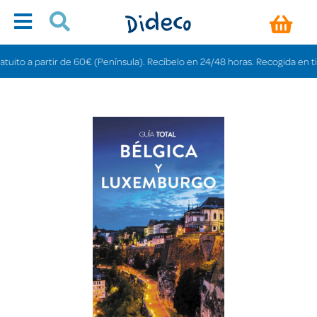
o a partir de 60€ (Península). Recíbelo en 24/48 horas. Recogida en tiendas