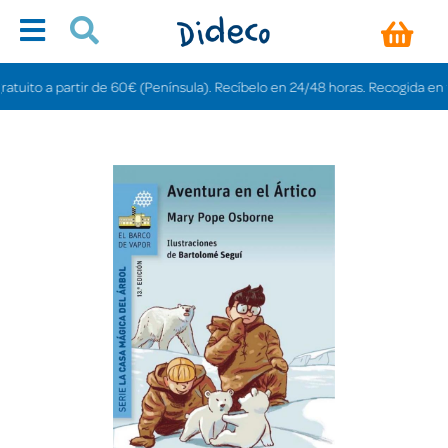
ito a partir de 60€ (Península). Recíbelo en 24/48 horas. Recogida en tienda