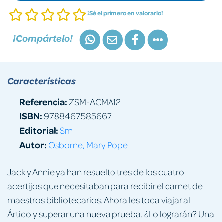
¡Sé el primero en valorarlo!
¡Compártelo!
Características
Referencia:
ZSM-ACMA12
ISBN:
9788467585667
Editorial:
Sm
Autor:
Osborne, Mary Pope
Jack y Annie ya han resuelto tres de los cuatro
acertijos que necesitaban para recibir el carnet de
maestros bibliotecarios. Ahora les toca viajar al
Ártico y superar una nueva prueba. ¿Lo lograrán? Una