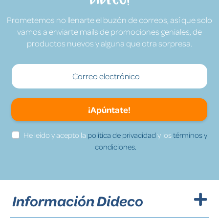
Prometemos no llenarte el buzón de correos, así que solo
vamos a enviarte mails de promociones geniales, de
productos nuevos y alguna que otra sorpresa.
¡Apúntate!
He leído y acepto la
política de privacidad
y los
términos y
condiciones.
Información Dideco