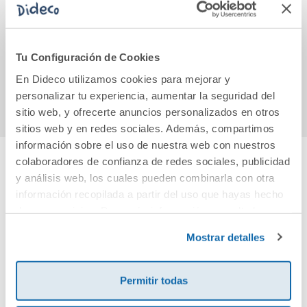
Cuentos para jugar
Policán 3: Historia
Tomás 
de dos mininos
12,45€
14,50€
Tu Configuración de Cookies
En Dideco utilizamos cookies para mejorar y
Comprar
Comprar
personalizar tu experiencia, aumentar la seguridad del
sitio web, y ofrecerte anuncios personalizados en otros
sitios web y en redes sociales. Además, compartimos
información sobre el uso de nuestra web con nuestros
colaboradores de confianza de redes sociales, publicidad
y análisis web, los cuales pueden combinarla con otra
Cuéntanos tu opinión
información recopilada a partir del uso que hayas hecho
de sus servicios. Para más información consulta la
¡Sé el primero en valorar este producto!
Política de Cookies
y la
Política de Privacidad
.
Mostrar detalles
Debes iniciar sesión para poder valorarlo
Permitir todas