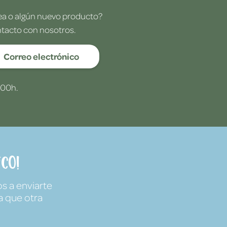
dea o algún nuevo producto?
ntacto con nosotros.
Correo electrónico
:00h.
co!
s a enviarte
a que otra