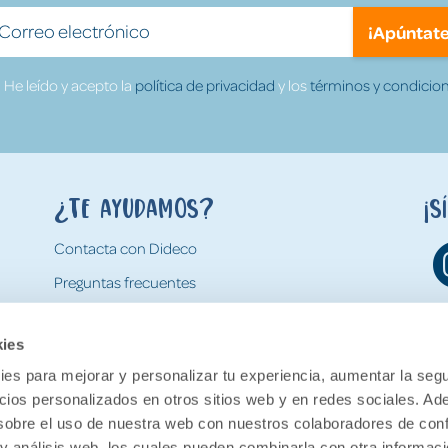
¡Apúntate
He leído y acepto la
política de privacidad
y los
términos y condicion
¿Te ayudamos?
¡S
Contacta con Dideco
Preguntas frecuentes
Formas de pago
kies
Gastos y condiciones de envío
es para mejorar y personalizar tu experiencia, aumentar la segu
Devoluciones
ncios personalizados en otros sitios web y en redes sociales. A
obre el uso de nuestra web con nuestros colaboradores de con
 y análisis web, los cuales pueden combinarla con otra informac