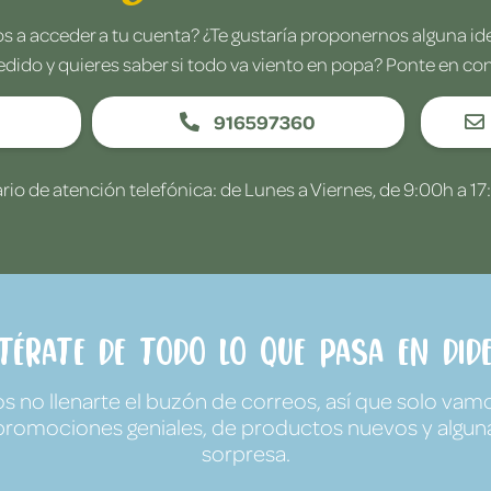
 a acceder a tu cuenta? ¿Te gustaría proponernos alguna i
edido y quieres saber si todo va viento en popa? Ponte en co
916597360
rio de atención telefónica: de Lunes a Viernes, de 9:00h a 17
ntérate de todo lo que pasa en Dide
no llenarte el buzón de correos, así que solo vamo
promociones geniales, de productos nuevos y algun
sorpresa.