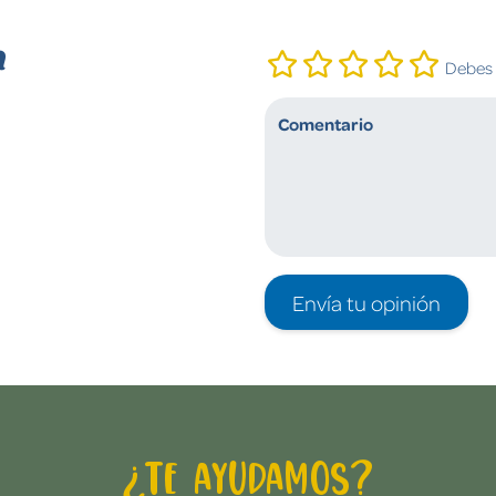
n
Debes i
Envía tu opinión
¿Te ayudamos?