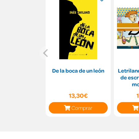
De la boca de un león
Letrilan
de escr
mo
13,30€
Comprar