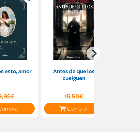
es esto, amor
Antes de que los
Escritura
cuelguen
imprenta (
9,95€
15,50€
4
Comprar
Comprar
C