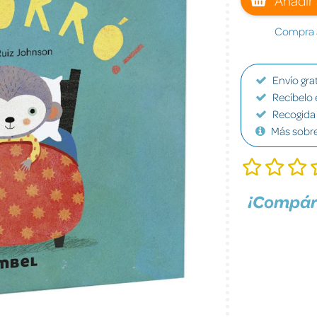
Compra a
Envío grat
Recíbelo 
Recogida 
Más sobr
¡Compár