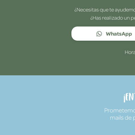
¿Necesitas que te ayudemos
¿Has realizado un p
WhatsApp
Hora
¡E
Prometemos 
mails de 