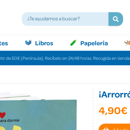
tes
Libros
Papelería
rtir de 60€ (Península). Recíbelo en 24/48 horas. Recogida en tiendas
¡Arrorr
4,90€
Añadir 