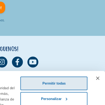
!
es.
íguenos!
Permitir todas
ridad del
demás,
Personalizar
fianza de
ión