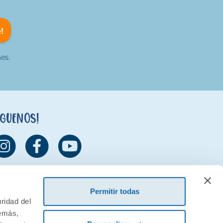
!
es.
íguenos!
Permitir todas
ridad del
demás,