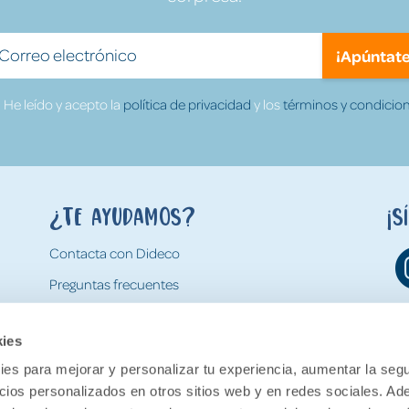
¡Apúntate
He leído y acepto la
política de privacidad
y los
términos y condicion
¿Te ayudamos?
¡S
Contacta con Dideco
Preguntas frecuentes
Formas de pago
kies
Gastos y condiciones de envío
es para mejorar y personalizar tu experiencia, aumentar la segu
Devoluciones
ncios personalizados en otros sitios web y en redes sociales. A