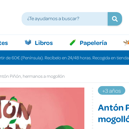
tes
Libros
Papelería
rtir de 60€ (Península). Recíbelo en 24/48 horas. Recogida en tiendas
ntón Piñón, hermanos a mogollón
+3 años
Antón 
mogoll