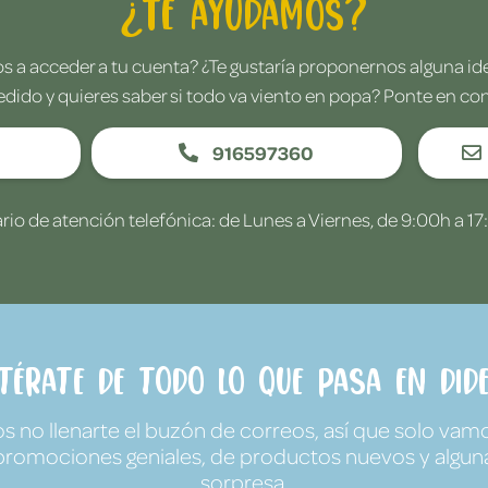
¿Te ayudamos?
 a acceder a tu cuenta? ¿Te gustaría proponernos alguna i
edido y quieres saber si todo va viento en popa? Ponte en co
916597360
rio de atención telefónica: de Lunes a Viernes, de 9:00h a 17
ntérate de todo lo que pasa en Dide
no llenarte el buzón de correos, así que solo vamo
promociones geniales, de productos nuevos y algun
sorpresa.