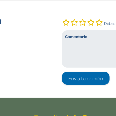
n
Debes i
Envía tu opinión