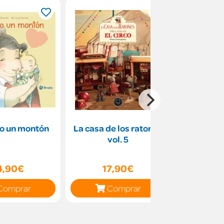
ro un montón
La casa de los ratones
Minilibros
vol. 5
4,90€
17,90€
11
Comprar
Comprar
C