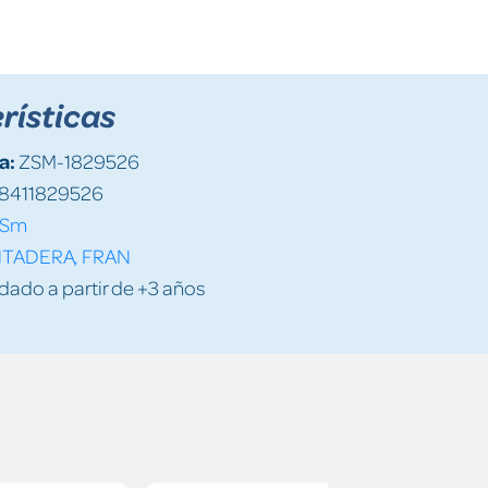
rísticas
a:
ZSM-1829526
8411829526
Sm
NTADERA, FRAN
do a partir de +3 años