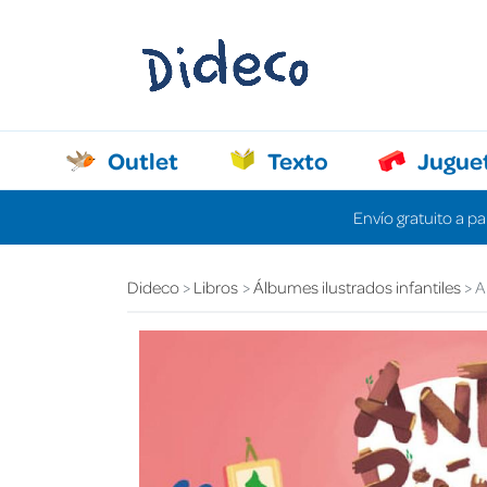
Outlet
Texto
Jugue
Envío gratuito a pa
Dideco
Libros
Álbumes ilustrados infantiles
A