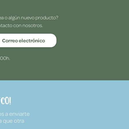
dea o algún nuevo producto?
ntacto con nosotros.
Correo electrónico
:00h.
co!
s a enviarte
a que otra