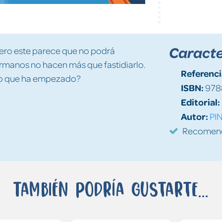
Caracte
 Pero este parece que no podrá
hermanos no hacen más que fastidiarlo.
Referenci
 lo que ha empezado?
ISBN:
978
Editorial:
Autor:
PI
Recomenda
También podría gustarte...