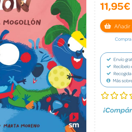
11,95€
Añadir 
Compra a
Envío grat
Recíbelo 
Recogida 
Más sobr
¡Compár