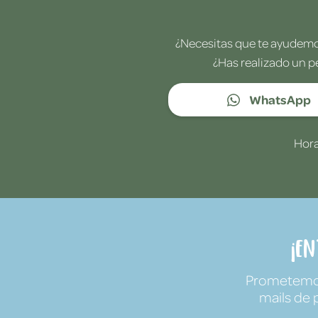
¿Necesitas que te ayudemos
¿Has realizado un p
WhatsApp
Hora
¡E
Prometemos 
mails de 