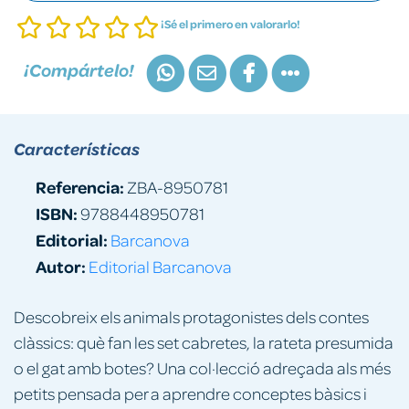
¡Sé el primero en valorarlo!
¡Compártelo!
Características
Referencia:
ZBA-8950781
ISBN:
9788448950781
Editorial:
Barcanova
Autor:
Editorial Barcanova
Descobreix els animals protagonistes dels contes
clàssics: què fan les set cabretes, la rateta presumida
o el gat amb botes? Una col·lecció adreçada als més
petits pensada per a aprendre conceptes bàsics i