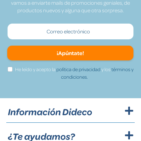
vamos a enviarte mails de promociones geniales, de
productos nuevos y alguna que otra sorpresa.
¡Apúntate!
He leído y acepto la
política de privacidad
y los
términos y
condiciones.
Información Dideco
¿Te ayudamos?