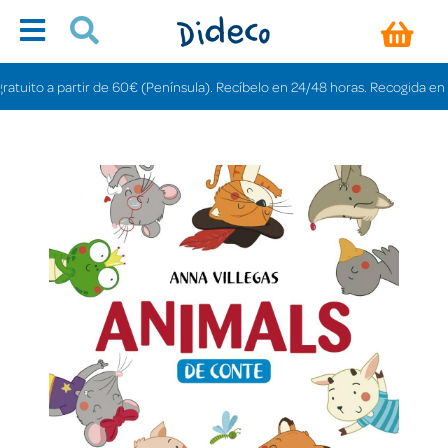
uito a partir de 60€ (Península). Recíbelo en 24/48 horas. Recogida en tien