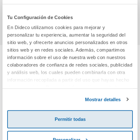
[Comunidad de
27,80€
19,90€
Madrid]
Tu Configuración de Cookies
Comprar
Comprar
En Dideco utilizamos cookies para mejorar y
personalizar tu experiencia, aumentar la seguridad del
sitio web, y ofrecerte anuncios personalizados en otros
sitios web y en redes sociales. Además, compartimos
información sobre el uso de nuestra web con nuestros
Cuéntanos tu opinión
colaboradores de confianza de redes sociales, publicidad
y análisis web, los cuales pueden combinarla con otra
información recopilada a partir del uso que hayas hecho
¡Sé el primero en valorar este producto!
de sus servicios. Para más información consulta la
Política de Cookies
y la
Política de Privacidad
.
Mostrar detalles
Debes iniciar sesión para poder valorarlo
Permitir todas
Personalizar