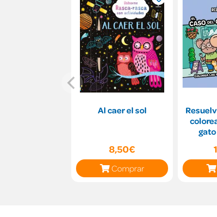
Al caer el sol
Resuelve
colorea
gato
8,50€
Comprar