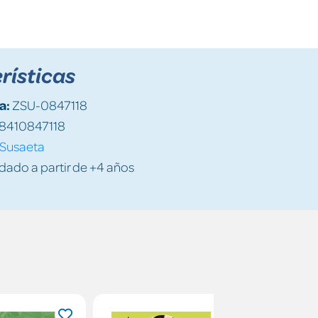
rísticas
a:
ZSU-0847118
8410847118
Susaeta
do a partir de +4 años