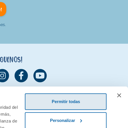
!
es.
íguenos!
Permitir todas
ridad del
demás,
Personalizar
fianza de
ión