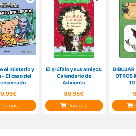
 el misterio y
El grúfalo y sus amigos.
DIBUJAR
 - El caso del
Calendario de
OTROS 
 encerrado
Adviento
10
10,95€
30,95€
Comprar
Comprar