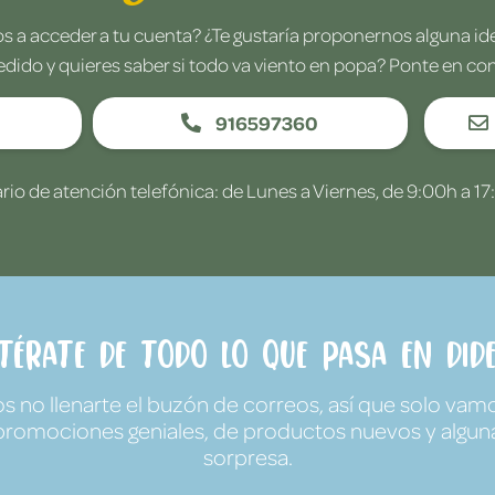
 a acceder a tu cuenta? ¿Te gustaría proponernos alguna i
edido y quieres saber si todo va viento en popa? Ponte en co
916597360
rio de atención telefónica: de Lunes a Viernes, de 9:00h a 17
ntérate de todo lo que pasa en Dide
no llenarte el buzón de correos, así que solo vamo
promociones geniales, de productos nuevos y algun
sorpresa.