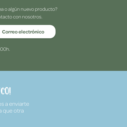
dea o algún nuevo producto?
ntacto con nosotros.
Correo electrónico
:00h.
co!
s a enviarte
a que otra