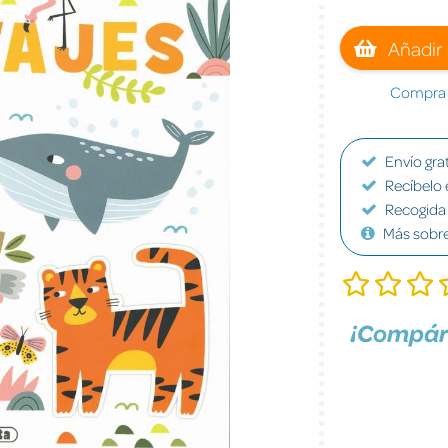
Añadir 
Compra a
Envío grat
Recíbelo 
Recogida 
Más sobr
¡Compár