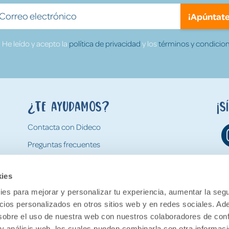
¡Apúntate
He leído y acepto la
política de privacidad
y los
términos y condicion
¿Te ayudamos?
¡S
Contacta con Dideco
Preguntas frecuentes
Formas de pago
kies
Gastos y condiciones de envío
es para mejorar y personalizar tu experiencia, aumentar la segu
Devoluciones
ncios personalizados en otros sitios web y en redes sociales. A
obre el uso de nuestra web con nuestros colaboradores de con
 y análisis web, los cuales pueden combinarla con otra informac