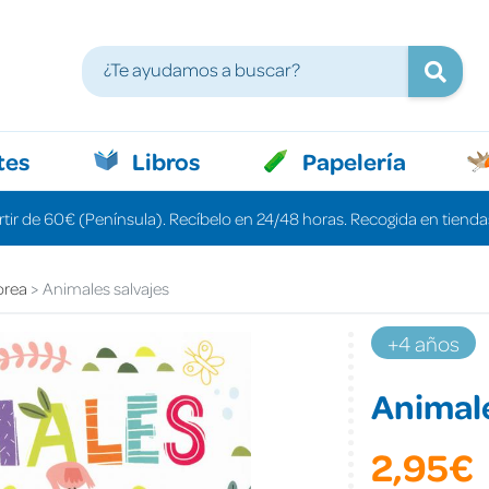
tes
Libros
Papelería
rtir de 60€ (Península). Recíbelo en 24/48 horas. Recogida en tiendas
orea
Animales salvajes
+4 años
Animale
2,95€