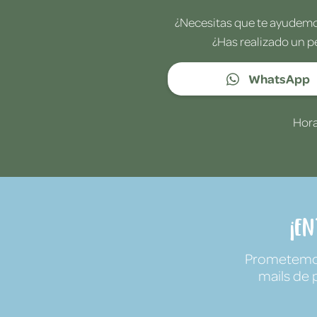
¿Necesitas que te ayudemos
¿Has realizado un p
WhatsApp
Hora
¡E
Prometemos 
mails de 