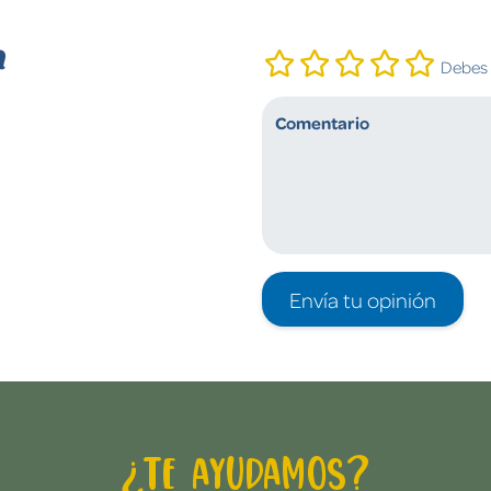
n
Debes i
Envía tu opinión
¿Te ayudamos?