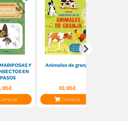
 MARIPOSAS Y
Animales de granja
Juega, p
INSECTOS EN
con? 
 PASOS
pre
9,95€
10,95€
5
Comprar
Comprar
C