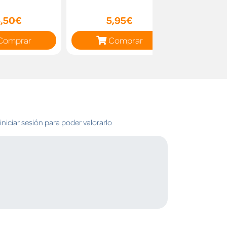
,50€
5,95€
6
Comprar
Comprar
C
niciar sesión para poder valorarlo