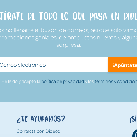
ntérate de todo lo que pasa en Dide
no llenarte el buzón de correos, así que solo vamo
promociones geniales, de productos nuevos y algun
sorpresa.
¡Apúntate
He leído y acepto la
política de privacidad
y los
términos y condicion
¿Te ayudamos?
¡S
Contacta con Dideco