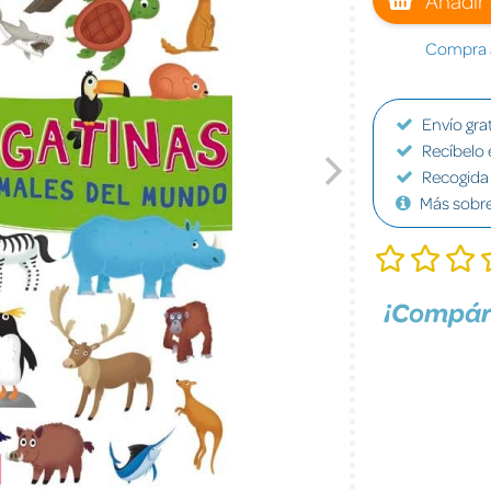
Compra a
Envío grat
Recíbelo 
Recogida 
Más sobr
¡Compár