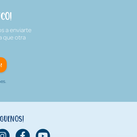
co!
s a enviarte
a que otra
!
es.
íguenos!