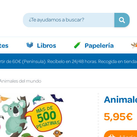
tes
Libros
Papelería
rtir de 60€ (Península). Recíbelo en 24/48 horas. Recogida en tiendas
Animales del mundo
Animal
5,95€
Añadir 