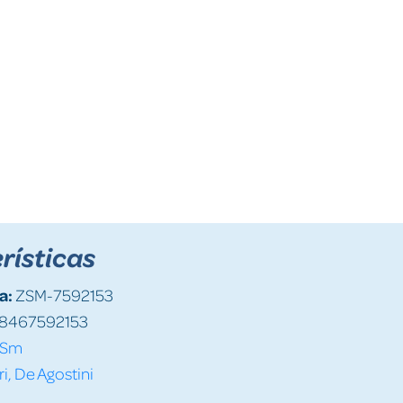
rísticas
a:
ZSM-7592153
8467592153
Sm
ri, De Agostini