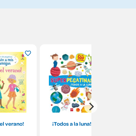
 el verano!
¡Todos a la luna!
Empiez