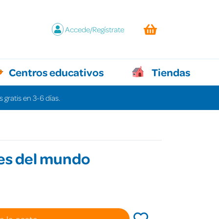
Accede/Regístrate
Centros educativos
Tiendas
 gratis en 3-6 días.
es del mundo
a la cesta