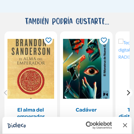
También podría gustarte...
El alma del
Cadáver
Te
emperador
digita
20,90€
20,90€