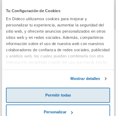
Comprar
Comprar
Tu Configuración de Cookies
En Dideco utilizamos cookies para mejorar y
personalizar tu experiencia, aumentar la seguridad del
sitio web, y ofrecerte anuncios personalizados en otros
sitios web y en redes sociales. Además, compartimos
información sobre el uso de nuestra web con nuestros
Cuéntanos tu opinión
colaboradores de confianza de redes sociales, publicidad
y análisis web, los cuales pueden combinarla con otra
¡Sé el primero en valorar este producto!
información recopilada a partir del uso que hayas hecho
de sus servicios. Para más información consulta la
Política de Cookies
y la
Política de Privacidad
.
Mostrar detalles
Debes iniciar sesión para poder valorarlo
Permitir todas
Personalizar