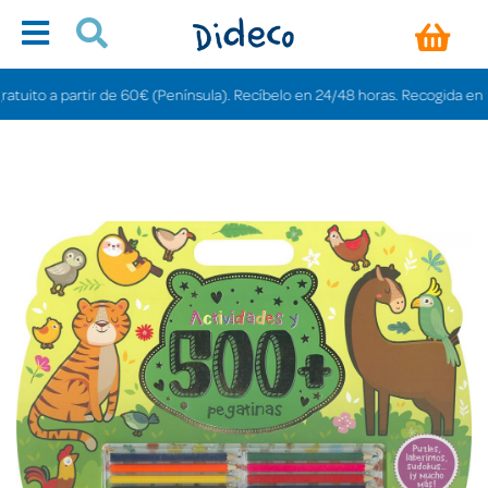
to a partir de 60€ (Península). Recíbelo en 24/48 horas. Recogida en tienda