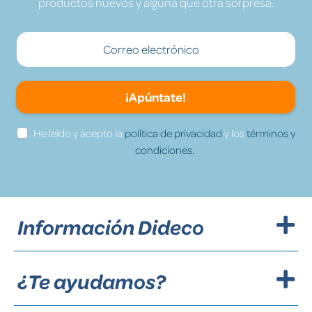
productos nuevos y alguna que otra sorpresa.
¡Apúntate!
He leído y acepto la
política de privacidad
y los
términos y
condiciones.
Información Dideco
¿Te ayudamos?