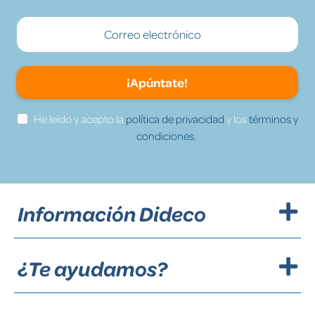
¡Apúntate!
He leído y acepto la
política de privacidad
y los
términos y
condiciones.
Información Dideco
¿Te ayudamos?