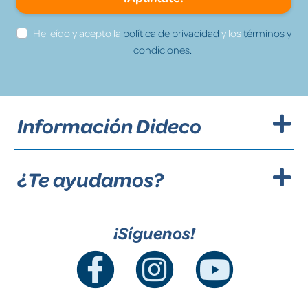
He leído y acepto la
política de privacidad
y los
términos y
condiciones.
Información Dideco
¿Te ayudamos?
¡Síguenos!