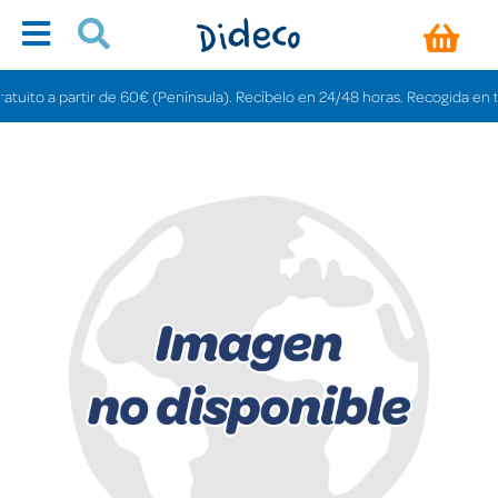
to a partir de 60€ (Península). Recíbelo en 24/48 horas. Recogida en tienda