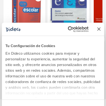
Tu Configuración de Cookies
Diccionario
NUEVO
Dicci
En Dideco utilizamos cookies para mejorar y
Escolar de la
DICCIONARIO
españ
personalizar tu experiencia, aumentar la seguridad del
Lengua Española
ESENCIAL DE LA
itali
sitio web, y ofrecerte anuncios personalizados en otros
LENGUA
sitios web y en redes sociales. Además, compartimos
22,95€
38,75€
ESPAÑOLA (ESO Y
información sobre el uso de nuestra web con nuestros
BACHILLERATO)
Comprar
Comprar
colaboradores de confianza de redes sociales, publicidad
SANTILLANA
y análisis web, los cuales pueden combinarla con otra
información recopilada a partir del uso que hayas hecho
de sus servicios. Para más información consulta la
Política de Cookies
y la
Política de Privacidad
.