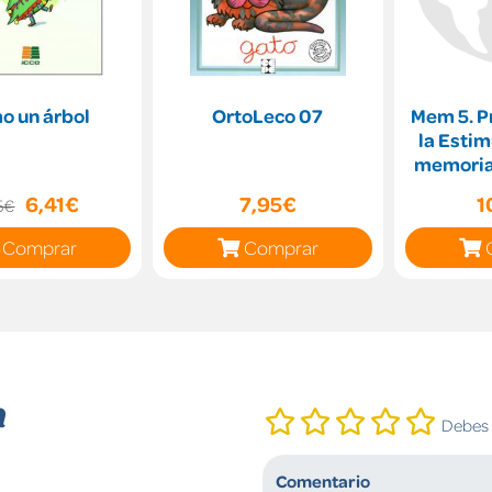
o un árbol
OrtoLeco 07
Mem 5. P
la Estim
memoria,
el le
6,41€
7,95€
1
5€
Comprar
Comprar
n
Debes i