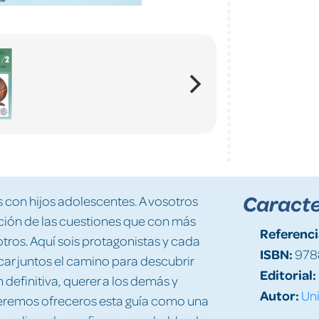
Caracte
 con hijos adolescentes. A vosotros
ación de las cuestiones que con más
Referenci
tros. Aquí sois protagonistas y cada
ISBN:
978
ar juntos el camino para descubrir
Editorial:
efinitiva, querer a los demás y
Autor:
Uni
ueremos ofreceros esta guía como una