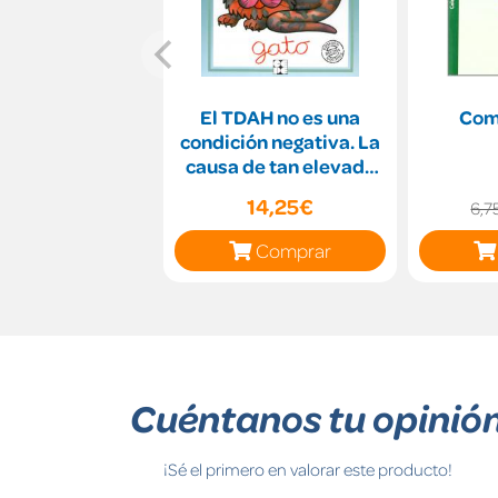
El TDAH no es una
Com
condición negativa. La
causa de tan elevado
porcentaje de diag
14,25€
6,7
Comprar
Cuéntanos tu opinió
¡Sé el primero en valorar este producto!