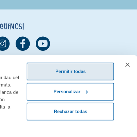
íguenos!
Permitir todas
ridad del
demás,
Personalizar
fianza de
ión
ta la
Rechazar todas
ivacidad
Condiciones generales de contratación