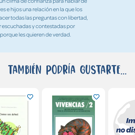
 un clima de confianza para hablar de
s e hijos una relación en la que los
cer todas las preguntas con libertad,
er escuchadas y contestadas por
 porque les quieren de verdad.
También podría gustarte...