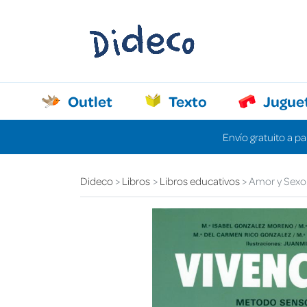
Outlet
Texto
Jugue
Envío gratuito a pa
Dideco
Libros
Libros educativos
Amor y Sexo.