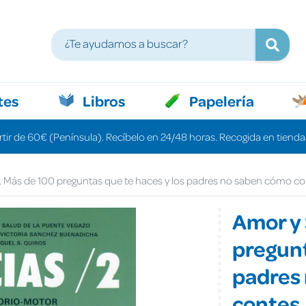
tes
Libros
Papelería
rtir de 60€ (Península). Recíbelo en 24/48 horas. Recogida en tiendas
 Más de 100 preguntas que te haces y los padres no saben cómo c
Amor y 
pregunt
padres
contes