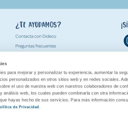
¿Te ayudamos?
¡S
Contacta con Dideco
Preguntas frecuentes
Formas de pago
kies
Gastos y condiciones de envío
es para mejorar y personalizar tu experiencia, aumentar la segu
Devoluciones
ncios personalizados en otros sitios web y en redes sociales. A
obre el uso de nuestra web con nuestros colaboradores de con
 y análisis web, los cuales pueden combinarla con otra informac
o que hayas hecho de sus servicios. Para más información consul
olítica de Privacidad
.
ervados.
Aviso legal
Política de pr