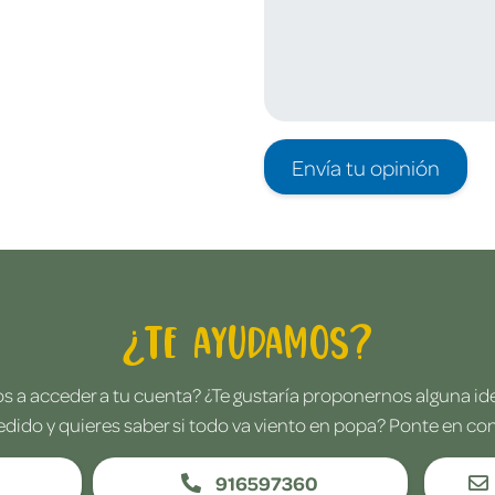
Envía tu opinión
¿Te ayudamos?
 a acceder a tu cuenta? ¿Te gustaría proponernos alguna i
edido y quieres saber si todo va viento en popa? Ponte en co
916597360