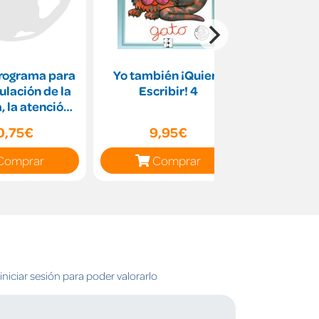
rograma para
Yo también ¡Quiero
Aprende
ulación de la
Escribir! 4
Mon. Sum
 la atención,
nguaje y e
0,75€
9,95€
7
Comprar
Comprar
C
niciar sesión para poder valorarlo