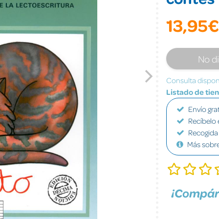
13,95€
No d
Consulta disponi
Listado de tie
Envío grat
Recíbelo 
Recogida 
Más sobr
¡Compár