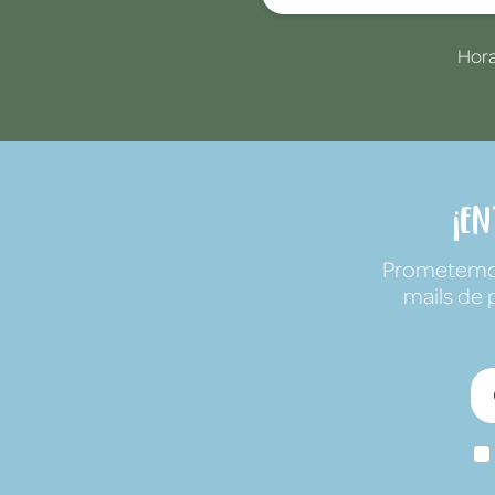
Hora
¡E
Prometemos 
mails de 