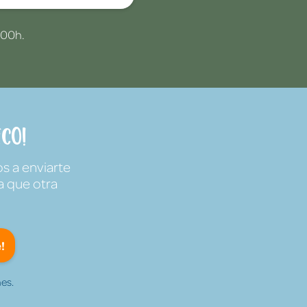
:00h.
co!
s a enviarte
a que otra
!
es.