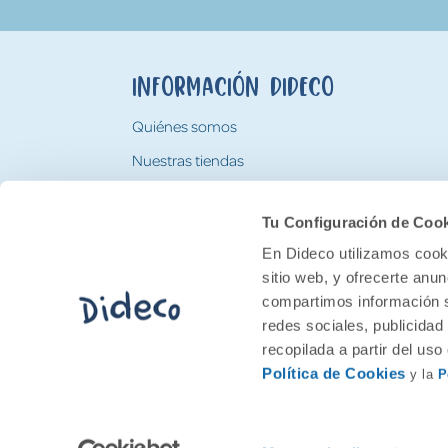
Información Dideco
Quiénes somos
Nuestras tiendas
Trabaja con nosotros
Tu Configuración de Coo
Tarjeta Regalo Dideco
En Dideco utilizamos cooki
sitio web, y ofrecerte anu
compartimos información s
redes sociales, publicidad
recopilada a partir del us
Política de Cookies
y la
P
2026 Feran. Todos los derechos quedan res