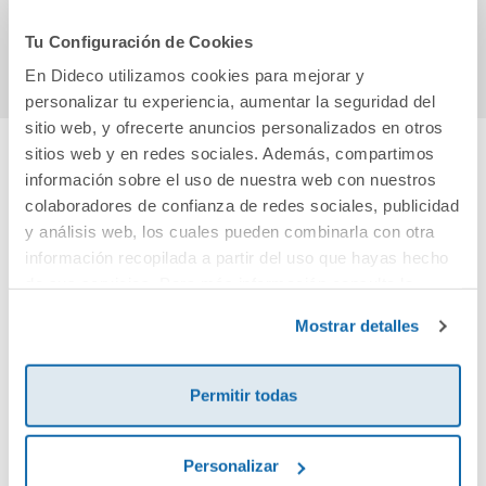
Comprar
Comprar
Tu Configuración de Cookies
En Dideco utilizamos cookies para mejorar y
personalizar tu experiencia, aumentar la seguridad del
sitio web, y ofrecerte anuncios personalizados en otros
sitios web y en redes sociales. Además, compartimos
información sobre el uso de nuestra web con nuestros
Cuéntanos tu opinión
colaboradores de confianza de redes sociales, publicidad
y análisis web, los cuales pueden combinarla con otra
¡Sé el primero en valorar este producto!
información recopilada a partir del uso que hayas hecho
de sus servicios. Para más información consulta la
Política de Cookies
y la
Política de Privacidad
.
Mostrar detalles
Debes iniciar sesión para poder valorarlo
Permitir todas
Personalizar