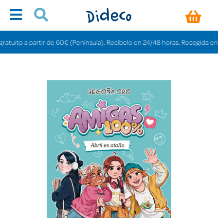
uito a partir de 60€ (Península). Recíbelo en 24/48 horas. Recogida en tiend