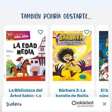
También podría gustarte...
La Biblioteca del
Bárbara 3: La
El bo
Árbol Sabio : La
batalla de Bailía
súper 
Edad Media
po
4,20€
14,94€