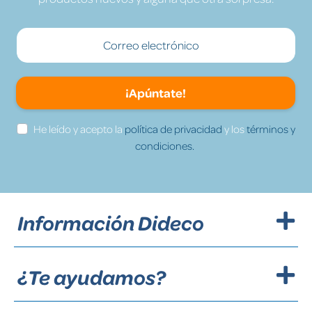
¡Apúntate!
He leído y acepto la
política de privacidad
y los
términos y
condiciones.
Información Dideco
¿Te ayudamos?